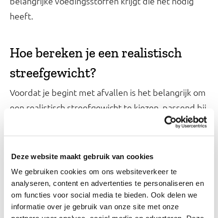
belangrijke voedingsstoffen krijgt die het nodig
heeft.
Hoe bereken je een realistisch
streefgewicht?
Voordat je begint met afvallen is het belangrijk om
een realistisch streefgewicht te kiezen, passend bij
je huidige gewicht en lengte. Dit streefgewicht
hoeft niet extreem veel lager te liggen dan je
huidige lichaamsgewicht: een gewichtsverlies van 5
Deze website maakt gebruik van cookies
tot 10% van je huidige lichaamsgewicht zorgt
We gebruiken cookies om ons websiteverkeer te
namelijk al voor gezondheidswinst. Stel dat je nu
analyseren, content en advertenties te personaliseren en
om functies voor social media te bieden. Ook delen we
80 kilo weegt, dan behaal je al gezondheidswinst
informatie over je gebruik van onze site met onze
door 4 tot 8 kilo af te vallen. Hiermee komt je