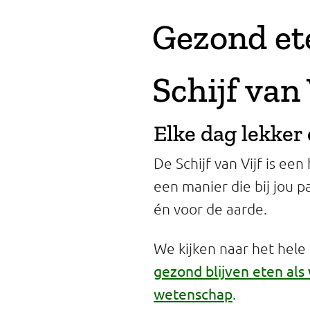
Professionals
Gezond et
Onderwijs
Schijf van 
Eetomgevingen
Webshop
Elke dag lekker 
Pers
De Schijf van Vijf is e
Over ons
een manier die bij jou pa
én voor de aarde.
We kijken naar het hele
gezond blijven eten als
wetenschap
.