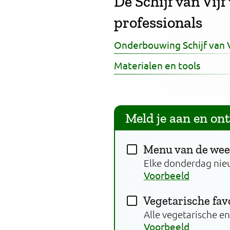
De Schijf van Vijf
professionals
Onderbouwing Schijf van V
Materialen en tools
Meld je aan en on
Menu van de we
Elke donderdag nie
Voorbeeld
Vegetarische fav
Alle vegetarische e
Voorbeeld