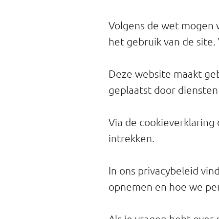
Professionals
Volgens de wet mogen wij
Onderwijs
het gebruik van de site
Eetomgevingen
Deze website maakt geb
Webshop
geplaatst door dienste
Pers
Via de cookieverklaring
Over ons
intrekken.
In ons privacybeleid vin
opnemen en hoe we per
Als je vragen hebt ove