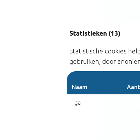
Statistieken (13)
Statistische cookies he
gebruiken, door anonie
Naam
Aanb
_ga
Goog