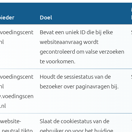
ieder
Doel
.voedingscent
Bevat een uniek ID die bij elke
nl
websiteaanvraag wordt
gecontroleerd om valse verzoeken
te voorkomen.
.voedingscent
Houdt de sessiestatus van de
nl
bezoeker over paginavragen bij.
voedingscen
.nl
-website-
Slaat de cookiestatus van de
.neutral.tikto
gebruiker op voor het huidige