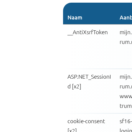
Naam
Aanb
__AntiXsrfToken
mijn
rum.
ASP.NET_SessionI
mijn
d [x2]
rum.
www.
trum
cookie-consent
sf16
[x2]
login