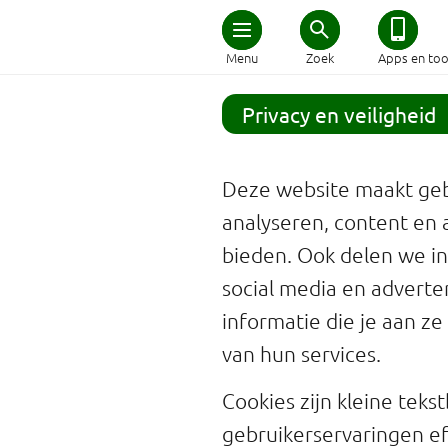
Home
Menu
Zoek
Apps en too
Schijf van Vijf
Privacy en veiligheid
Recepten
Deze website maakt geb
Afvallen
analyseren, content en 
bieden. Ook delen we in
Zwanger en kind
social media en advert
informatie die je aan z
Duurzaam eten
van hun services.
Veilig eten
Cookies zijn kleine tek
gebruikerservaringen ef