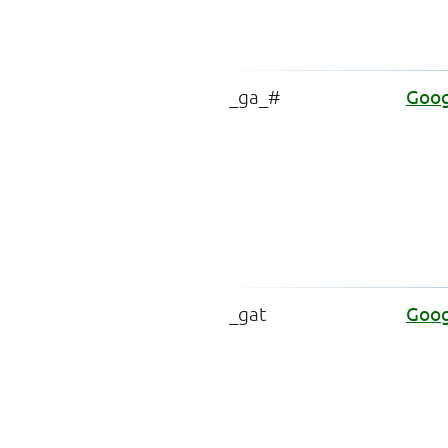
_ga_#
Goog
_gat
Goog