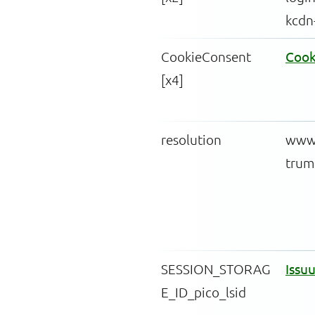
kcdn
CookieConsent
Cook
[x4]
resolution
www.
trum
SESSION_STORAG
Issu
E_ID_pico_lsid