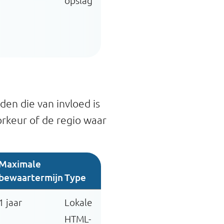
opslag
en die van invloed is
orkeur of de regio waar
Maximale
bewaartermijn
Type
1 jaar
Lokale
HTML-