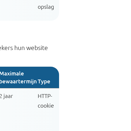
opslag
ekers hun website
Maximale
bewaartermijn
Type
2 jaar
HTTP-
cookie