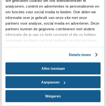
website met deze url:
We gebruiken cookies om ons websiteverkeer te
analyseren, content en advertenties te personaliseren en
webshop.voedingscentrum.nl
om functies voor social media te bieden. Ook delen we
informatie over je gebruik van onze site met onze
SMS, WhatsApp of bellen
partners voor analyse, social media en adverteren. Deze
partners kunnen de gegevens combineren met andere
Het Voedingscentrum stuurt nooit een SMS.
informatie die je aan ze hebt verstrekt of die ze hebben
Het Voedingscentrum stuurt nooit WhatsApp-
verzameld op basis van jouw gebruik van hun services.
berichten.
Het Voedingscentrum belt nooit uit zichzelf. Wel
Details tonen
kunnen we bellen als je een bestelling hebt
geplaatst in de webshop. We bellen dan vanuit
Alles toestaan
het telefoonnummer 070 - 306 88 60. We bellen
Aanpassen
ook terug als iemand heeft ingesproken op onze
voicemail.
Weigeren
Brieven