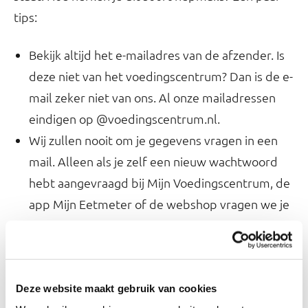
tips:
Bekijk altijd het e-mailadres van de afzender. Is
deze niet van het voedingscentrum? Dan is de e-
mail zeker niet van ons. Al onze mailadressen
eindigen op @voedingscentrum.nl.
Wij zullen nooit om je gegevens vragen in een
mail. Alleen als je zelf een nieuw wachtwoord
hebt aangevraagd bij Mijn Voedingscentrum, de
app Mijn Eetmeter of de webshop vragen we je
om een nieuw wachtwoord in te stellen.
Wij verkopen álleen producten uit onze eigen
webshop. Als we boeken of folders promoten in
de mail, dan zullen we je altijd sturen naar de
Deze website maakt gebruik van cookies