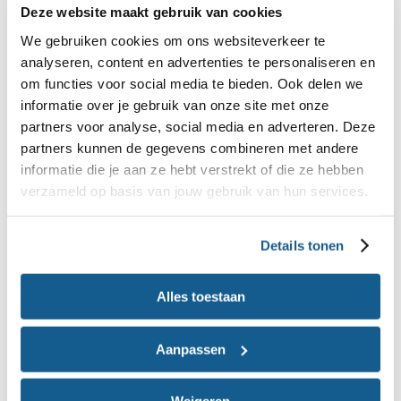
Deze website maakt gebruik van cookies
We voldoen hier nu nog niet aan, we zijn wel op de
We gebruiken cookies om ons websiteverkeer te
goede weg. We hebben nu een score van 72%. In
analyseren, content en advertenties te personaliseren en
de zomer en najaar van 2026 pakken we
om functies voor social media te bieden. Ook delen we
resterende punten op.
informatie over je gebruik van onze site met onze
partners voor analyse, social media en adverteren. Deze
.
partners kunnen de gegevens combineren met andere
Lees het volledige toegankelijkheidsrapport
informatie die je aan ze hebt verstrekt of die ze hebben
verzameld op basis van jouw gebruik van hun services.
Feedback en contactgegevens
Loop je tegen een toegankelijkheidsprobleem aan?
Details tonen
Of heb je een vraag of opmerking over de
toegankelijkheid van onze website? We horen dat
Alles toestaan
graag. Stuur dan een e-mail naar
webredactie@voedingscentrum.nl
Aanpassen