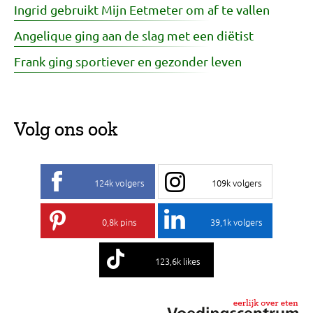
Ingrid gebruikt Mijn Eetmeter om af te vallen
Angelique ging aan de slag met een diëtist
Frank ging sportiever en gezonder leven
Volg ons ook
124k volgers
109k volgers
0,8k pins
39,1k volgers
123,6k likes