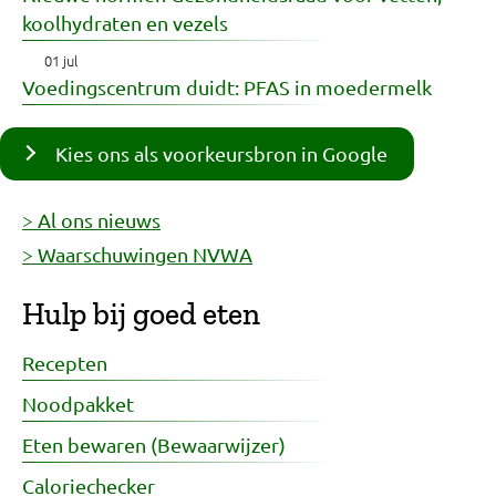
koolhydraten en vezels
01 jul
Voedingscentrum duidt: PFAS in moedermelk
Kies ons als voorkeursbron in Google
> Al ons nieuws
> Waarschuwingen NVWA
Hulp bij goed eten
Recepten
Noodpakket
Eten bewaren (Bewaarwijzer)
Caloriechecker