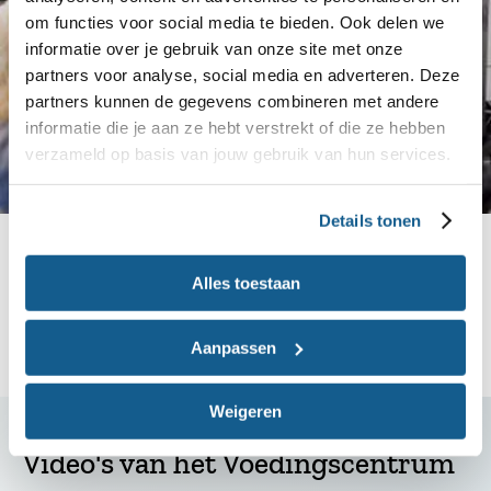
om functies voor social media te bieden. Ook delen we
informatie over je gebruik van onze site met onze
partners voor analyse, social media en adverteren. Deze
partners kunnen de gegevens combineren met andere
informatie die je aan ze hebt verstrekt of die ze hebben
verzameld op basis van jouw gebruik van hun services.
Details tonen
Andere professionals
Ben jij diëtist, huisarts, JGZ-medewerker of andere
Alles toestaan
professional (in opleiding)? Hier vind je alle
informatie voor jou.
Aanpassen
Weigeren
Video's van het Voedingscentrum