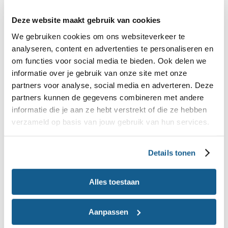
gemiddeld een halve kilo per week af. Dat
Deze website maakt gebruik van cookies
stimuleerde enorm. Sporten werd leuker, want ik
We gebruiken cookies om ons websiteverkeer te
zag mezelf slanker worden in de spiegel van de
analyseren, content en advertenties te personaliseren en
sportschool. Ik maakte
: bijvoorbeeld
eetwissels
om functies voor social media te bieden. Ook delen we
van volle naar magere kwark en van pindakaas vol
informatie over je gebruik van onze site met onze
suiker en zout naar 100% pindakaas. Als
partners voor analyse, social media en adverteren. Deze
partners kunnen de gegevens combineren met andere
tussendoortje eet ik snackgroente, fruit of een
informatie die je aan ze hebt verstrekt of die ze hebben
handje ongezouten noten. Door Mijn Eetmeter ben
verzameld op basis van jouw gebruik van hun services.
ik bewuster van wat ik eet.
Details tonen
Bewuster omgaan met eten en drinken
In het weekend laat ik de teugels iets vieren, maar
Alles toestaan
blijf ik wel bewuste keuzes maken. Gaan we uit
eten, dan laat ik het toetje staan. Ik houd van een
Aanpassen
wijntje, maar maak een keuze: vrijdag of zaterdag.