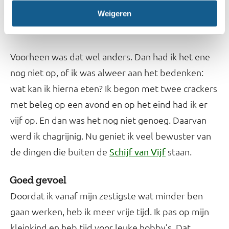
Op maandag start ik weer met het invullen van
Weigeren
Mijn Eetmeter.
Voorheen was dat wel anders. Dan had ik het ene
nog niet op, of ik was alweer aan het bedenken:
wat kan ik hierna eten? Ik begon met twee crackers
met beleg op een avond en op het eind had ik er
vijf op. En dan was het nog niet genoeg. Daarvan
werd ik chagrijnig. Nu geniet ik veel bewuster van
de dingen die buiten de
staan.
Schijf van Vijf
Goed gevoel
Doordat ik vanaf mijn zestigste wat minder ben
gaan werken, heb ik meer vrije tijd. Ik pas op mijn
kleinkind en heb tijd voor leuke hobby’s. Dat