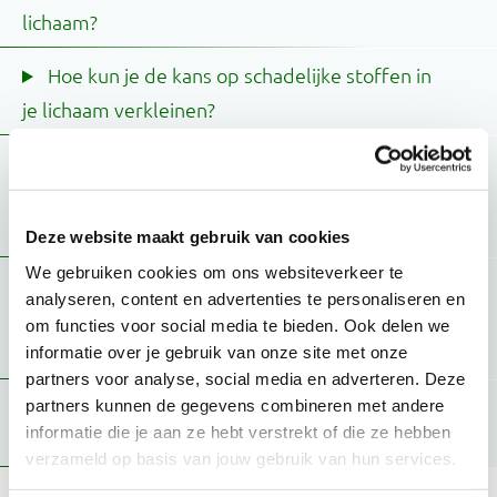
lichaam?
Hoe kun je de kans op schadelijke stoffen in
je lichaam verkleinen?
Is er een verschil tussen biologische en niet-
biologische producten als het gaat om
bestrijdingsmiddelen?
Deze website maakt gebruik van cookies
We gebruiken cookies om ons websiteverkeer te
Is het nodig om groente en fruit te schillen
analyseren, content en advertenties te personaliseren en
om resten bestrijdingsmiddelen te
om functies voor social media te bieden. Ook delen we
verwijderen?
informatie over je gebruik van onze site met onze
partners voor analyse, social media en adverteren. Deze
Is het gevaarlijk als je werkt met
partners kunnen de gegevens combineren met andere
informatie die je aan ze hebt verstrekt of die ze hebben
bestrijdingsmiddelen?
verzameld op basis van jouw gebruik van hun services.