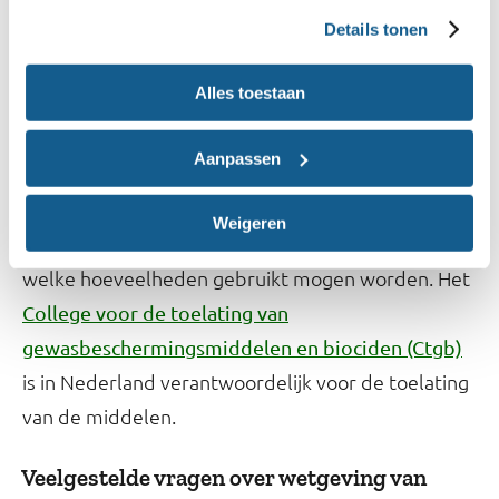
Hoe zit het met de wetgeving van
Details tonen
bestrijdingsmiddelen?
Alles toestaan
De toelating van bestrijdingsmiddelen is geregeld
in Europese en Nederlandse wetgeving. In
Aanpassen
Nederland is dit de Wet
Gewasbeschermingsmiddelen en Biociden (Wgb).
Weigeren
Ook staat in de wet welke bestrijdingsmiddelen in
welke hoeveelheden gebruikt mogen worden. Het
College voor de toelating van
gewasbeschermingsmiddelen en biociden (Ctgb)
is in Nederland verantwoordelijk voor de toelating
van de middelen.
Veelgestelde vragen over wetgeving van