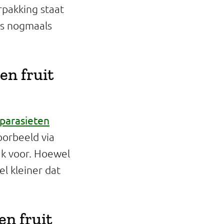
rpakking staat
 is nogmaals
en fruit
parasieten
oorbeeld via
ak voor. Hoewel
el kleiner dat
en fruit