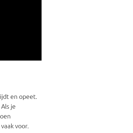
jdt en opeet.
Als je
loen
 vaak voor.