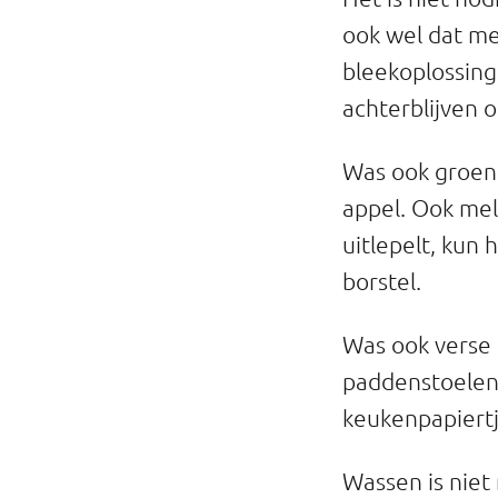
Professionals
ook wel dat m
bleekoplossing,
Onderwijs
achterblijven o
Eetomgevingen
Was ook groe
Webshop
appel. Ook melo
Pers
uitlepelt, kun
borstel.
Over ons
Was ook verse
paddenstoelen
keukenpapiertj
Wassen is niet