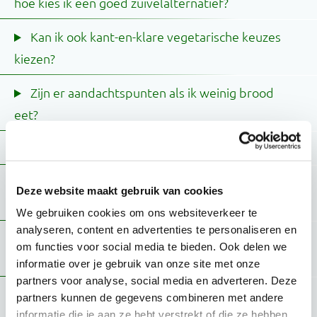
hoe kies ik een goed zuivelalternatief?
Kan ik ook kant-en-klare vegetarische keuzes
kiezen?
Zijn er aandachtspunten als ik weinig brood
eet?
Wat als ik geen halvarine of margarine eet?
Wat als ik trans, intersekse of non-binair
Deze website maakt gebruik van cookies
persoon ben?
We gebruiken cookies om ons websiteverkeer te
analyseren, content en advertenties te personaliseren en
Ik wil graag meer vlees eten dan jullie
om functies voor social media te bieden. Ook delen we
aanbevelen, wat voor een effect heeft dat?
informatie over je gebruik van onze site met onze
partners voor analyse, social media en adverteren. Deze
Welke eetvoorkeuren bieden we aan in de
partners kunnen de gegevens combineren met andere
Schijf van Vijf voor jou?
informatie die je aan ze hebt verstrekt of die ze hebben