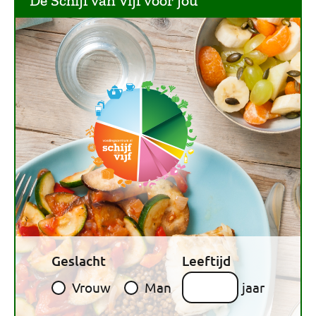
De Schijf van Vijf voor jou
Geslacht
Leeftijd
Vrouw
Man
jaar