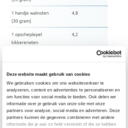
1 handje walnoten
4,8
(30 gram)
1 opscheplepel
4,2
kikkererwten
gekookt (55 gram)
1 glas sojadrink
6,8
(200 ml)
Deze website maakt gebruik van cookies
We gebruiken cookies om ons websiteverkeer te
1 opscheplepel
5,0
analyseren, content en advertenties te personaliseren en
kidneybonen
om functies voor social media te bieden. Ook delen we
gekookt (60 gram)
informatie over je gebruik van onze site met onze
partners voor analyse, social media en adverteren. Deze
Havermout voor 1 bord
5,1
partners kunnen de gegevens combineren met andere
(40 gram)
informatie die je aan ze hebt verstrekt of die ze hebben