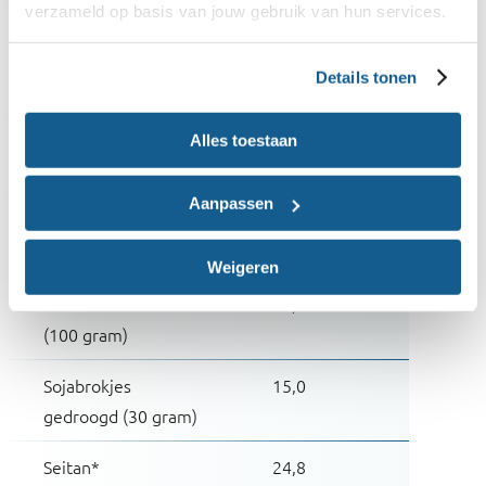
verzameld op basis van jouw gebruik van hun services.
100% pindakaas voor 1
5,3
snee
Details tonen
(20 gram)
1 schaaltje sojayoghurt
6,0
Alles toestaan
(150 ml)
Aanpassen
1 handje pinda's
7,6
(30 gram)
Weigeren
Tofu
11,6
(100 gram)
Sojabrokjes
15,0
gedroogd (30 gram)
Seitan*
24,8