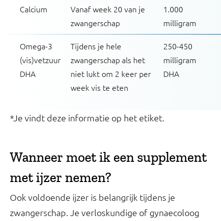
Calcium
Vanaf week 20 van je
1.000
zwangerschap
milligram
Omega-3
Tijdens je hele
250-450
(vis)vetzuur
zwangerschap als het
milligram
DHA
niet lukt om 2 keer per
DHA
week vis te eten
*Je vindt deze informatie op het etiket.
Wanneer moet ik een supplement
met ijzer nemen?
Ook voldoende ijzer is belangrijk tijdens je
zwangerschap. Je verloskundige of gynaecoloog