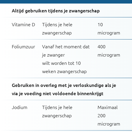
De Referentie-inname (RI) is een Europese waarde. Het
Altijd gebruiken tijdens je zwangerschap
geeft aan hoeveel vitamines en mineralen je gemiddeld
op een dag nodig hebt. De RI kan afwijken van de
Vitamine D
Tijdens je hele
10
Nederlandse aanbevolen dagelijkse hoeveelheden
zwangerschap
microgram
(ADH). Voor zwangeren gelden voor sommige vitamines
Foliumzuur
Vanaf het moment dat
400
en mineralen een andere ADH. De waarde kan daarom
je zwanger
microgram
hoger liggen dan 100%. Dat is dan dus goed.
wilt worden tot 10
weken zwangerschap
Lees meer over de ADH
Gebruiken in overleg met je verloskundige als je
via je voeding niet voldoende binnenkrijgt
Jodium
Tijdens je hele
Maximaal
zwangerschap
200
microgram