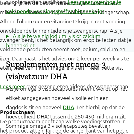
supplementen te slikken.
Lees meer over hoe je
belangrijk en de beste manier om je vitamines en
.
voldoende voedingsstoffen binnenkrijgt
mineralen binnen te krijgen, ook tijdens zwangerschap.
Alleen foliumzuur en vitamine D krijg je met voeding
onvoldoende binnen tijdens je zwangerschap. Als je
Als je te weinig jodium, vis of calcium
zwanger bent, is het belangrijk om erop te letten dat je
binnenkrijgt
voldoende producten neemt met jodium, calcium en
ijzer. Daarnaast is het advies om 2 keer per week vis te
Supplementen met omega-3
eten, waarvan 1 keer magere vis en 1 keer vette vis.
(vis)vetzuur DHA
over gezond eten tijdens de zwangerschap.
Lees meer
Als je omega-3 visoliecapsules neemt wordt op het
etiket aangegeven hoeveel visolie er in een
dagdosis zit en hoeveel
. Let hierbij op dat de
DHA
Productnaam
hoeveelheid DHA: tussen de 250-450 milligram zit.
De productnaam geeft aan welke voedingsstoffen in
Sommige omega-3 visoliecapsules bevatten
het product zitten. Kijk op de achterkant van het potje