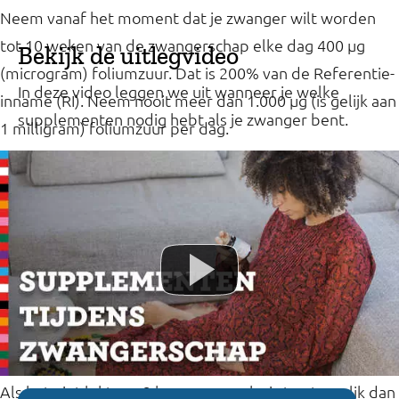
Neem vanaf het moment dat je zwanger wilt worden
tot 10 weken van de zwangerschap elke dag 400 µg
Bekijk de uitlegvideo
(microgram) foliumzuur. Dat is 200% van de Referentie-
In deze video leggen we uit wanneer je welke
inname (RI). Neem nooit meer dan 1.000 µg (is gelijk aan
supplementen nodig hebt als je zwanger bent.
1 milligram) foliumzuur per dag.
.
Lees meer over foliumzuur
Ingrediënten
In de ingrediëntenlijst zie je welke ingrediënten zijn
toegevoegd. Dit zijn de vitamines en mineralen, maar
ook de toevoegingen die nodig zijn om er een capsule
van te maken.
Omega-3-(vis)vetzuren
Als het niet lukt om 2 keer per week vis te eten, slik dan