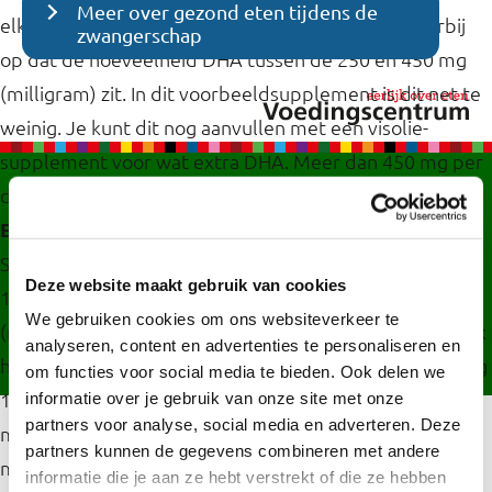
Meer over gezond eten tijdens de
elke dag een omega-3-(vis)vetzuurcapsule. Let hierbij
zwangerschap
op dat de hoeveelheid DHA tussen de 250 en 450 mg
(milligram) zit. In dit voorbeeldsupplement is dit net te
weinig. Je kunt dit nog aanvullen met een visolie-
supplement voor wat extra DHA. Meer dan 450 mg per
Contact
English
Privacy
Cookies
dag is niet nodig, maar niet gelijk schadelijk.
Toegankelijkheid
Desktop site
Extra foliumzuur en vitamine D3
Slik vanaf het moment dat je zwanger wilt worden tot
Deze website maakt gebruik van cookies
10 weken van de zwangerschap elke dag 400 µg
We gebruiken cookies om ons websiteverkeer te
(microgram) foliumzuur. Als je zwanger bent krijg je ook
analyseren, content en advertenties te personaliseren en
het advies om tijdens de gehele zwangerschap elke dag
om functies voor social media te bieden. Ook delen we
10 µg (microgram) vitamine D te slikken. Als je een
informatie over je gebruik van onze site met onze
partners voor analyse, social media en adverteren. Deze
multivitamine voor zwangere vrouwen slikt hoef je niet
partners kunnen de gegevens combineren met andere
meer los foliumzuur en vitamine D te slikken.
informatie die je aan ze hebt verstrekt of die ze hebben