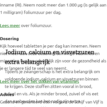
inname (RI). Neem nooit meer dan 1.000 µg (is gelijk aan
1 milligram) foliumzuur per dag.
over foliumzuur.
Lees meer
Dosering
Kijk hoeveel tabletten je per dag kan innemen. Neem
Jodium, calcium en visvetzuren
niet meer dan deze dosering. Sommige vitamines en
mineralen kunnen schadelijk zijn voor de gezondheid als
extra belangrijk
je er langere tijd te veel van neemt.
Tijdens je zwangerschap is het extra belangrijk om
voldoende jodium, calcium en visvetzuren binnen
Lees meer over het slikken van vitamines
te krijgen. Deze stoffen zitten vooral in brood,
zuivel en vis. Als je minder brood, zuivel of vis eet
Advies
dan aanbevolen kan het nodig zijn extra
Gezond en gevarieerd eten volgens de Schijf van Vijf is