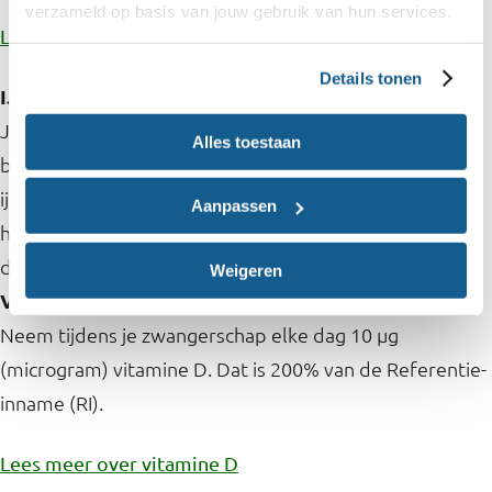
verzameld op basis van jouw gebruik van hun services.
Lees meer over vitamines
Details tonen
IJzer
Je verloskundige laat controleren of je voldoende ijzer
Alles toestaan
binnenkrijgt. Als je een ijzertekort hebt, dan krijg je een
ijzersupplement voorgeschreven. De aanbevolen
Aanpassen
hoeveelheid voor zwangeren is 16 mg (milligram) per
dag. Dit is 115% van de RI.
Weigeren
Vitamine D3
Neem tijdens je zwangerschap elke dag 10 µg
(microgram) vitamine D. Dat is 200% van de Referentie-
inname (RI).
Lees meer over vitamine D