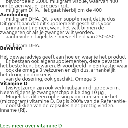
bijvoorbeeld 2.000 milligram visolie, waarvan 400
om te zien wat er precies inzit.
milligram DHA. Het gaat hierbij om de 400
Aanduiding
milligram DHA. Dit is een supplement dat je dus
Dit geeft aan dat dit supplement geschikt is voor
prima kunt nemen, want het valt binnen de
zwangeren of als je zwanger wilt worden.
aanbevolen dagelijkse hoeveelheid van 250-450
milligram DHA.
Bewaren
Het bewaaradvies geeft aan hoe en waar je het product
Er bestaan ook algensupplementen, deze bevatten
het beste kunt bewaren. Bijvoorbeeld in een kastje waar
ook de omega-3 vetzuren en zijn dus, afhankelijk
het droog en donker is.
van de dosering, ook geschikt. Omega-3
Vitamine D
(vis)vetzuren zijn ook verkrijgbaar in druppelvorm.
Neem tijdens je zwangerschap elke dag 10 µg
Mogelijk is dit een oplossing voor mensen die het
(microgram) vitamine D. Dat is 200% van de Referentie-
doorslikken van de capsules niet prettig vinden.
inname (RI).
Lees meer over vitamine D