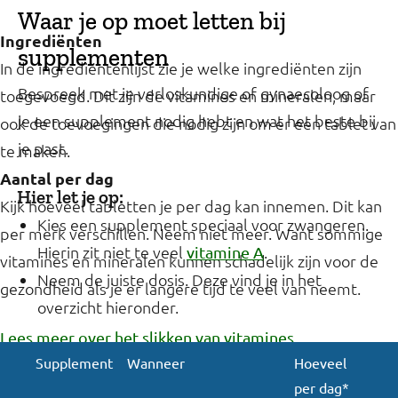
Waar je op moet letten bij
Ingrediënten
supplementen
In de ingrediëntenlijst zie je welke ingrediënten zijn
Bespreek met je verloskundige of gynaecoloog of
toegevoegd. Dit zijn de vitamines en mineralen, maar
je een supplement nodig hebt en wat het beste bij
ook de toevoegingen die nodig zijn om er een tablet van
je past.
te maken.
Aantal per dag
Hier let je op:
Kijk hoeveel tabletten je per dag kan innemen. Dit kan
Kies een supplement speciaal voor zwangeren.
per merk verschillen. Neem niet meer. Want sommige
Hierin zit niet te veel
.
vitamine A
vitamines en mineralen kunnen schadelijk zijn voor de
Neem de juiste dosis. Deze vind je in het
gezondheid als je er langere tijd te veel van neemt.
overzicht hieronder.
Lees meer over het slikken van vitamines
Supplement
Wanneer
Hoeveel
Referentie-inname (RI)
per dag*