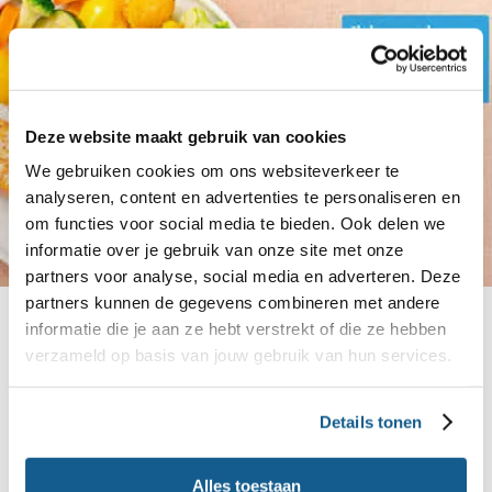
Deze website maakt gebruik van cookies
We gebruiken cookies om ons websiteverkeer te
analyseren, content en advertenties te personaliseren en
om functies voor social media te bieden. Ook delen we
informatie over je gebruik van onze site met onze
partners voor analyse, social media en adverteren. Deze
partners kunnen de gegevens combineren met andere
Veelgestelde vragen
informatie die je aan ze hebt verstrekt of die ze hebben
Als aanstaande ouder zit je vol met vragen,
verzameld op basis van jouw gebruik van hun services.
bijvoorbeeld over misselijkheid tijdens de
zwangerschap. Kan het kwaad?
Details tonen
Alles toestaan