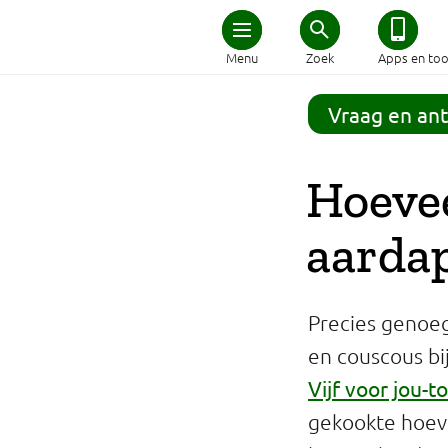
Home
Menu
Zoek
Apps en too
Schijf van Vijf
Vraag en an
Recepten
Hoevee
Afvallen
aarda
Zwanger en kind
Precies genoeg 
Duurzaam eten
en couscous bij
Vijf voor jou-t
Veilig eten
gekookte hoev