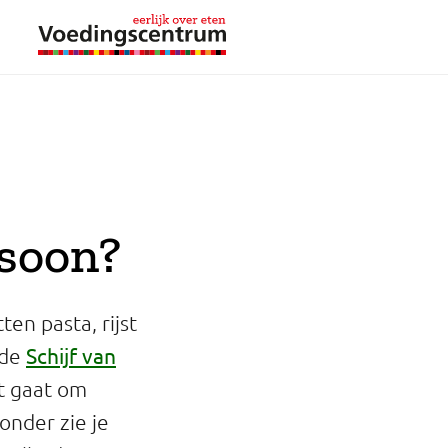
rsoon?
ten pasta, rijst
Schijf van
 de
t gaat om
nder zie je