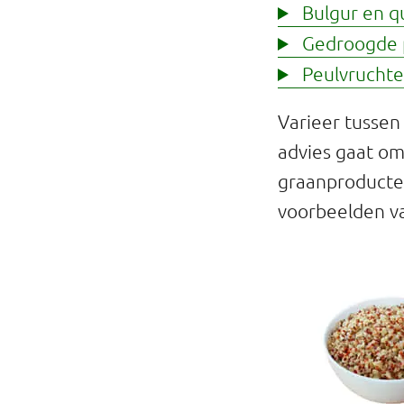
Bulgur en q
Gedroogde 
Peulvruchten
Varieer tussen
advies gaat om
graanproducten
voorbeelden v