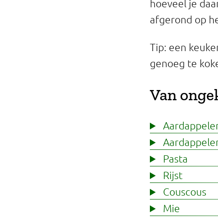
hoeveel je daa
Professionals
afgerond op h
Onderwijs
Tip: een keuk
Eetomgevingen
genoeg te kok
Webshop
Van ongek
Pers
Aardappelen
Over ons
Aardappelen
Pasta
Rijst
Couscous
Mie