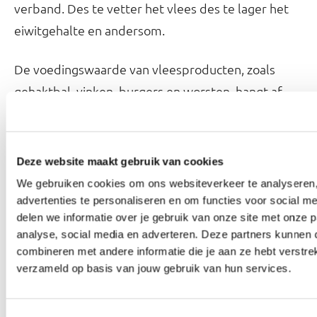
verband. Des te vetter het vlees des te lager het
eiwitgehalte en andersom.
De voedingswaarde van vleesproducten, zoals
gehaktbal, vinken, burgers en worsten, hangt af
van hoe en met welk vlees het gemaakt is. Vaak zit
er veel zout in. Dat geldt ook voor bewerkt vlees
en vleeswaren zoals rollade, rookvlees, bacon en
Deze website maakt gebruik van cookies
ham. Het advies is om zoveel mogelijk te kiezen
We gebruiken cookies om ons websiteverkeer te analyseren,
voor mager onbewerkt vlees.
advertenties te personaliseren en om functies voor social m
delen we informatie over je gebruik van onze site met onze p
analyse, social media en adverteren. Deze partners kunnen
Verzadigd vet
combineren met andere informatie die je aan ze hebt verstre
Vette vleessoorten bevatten relatief veel
verzameld op basis van jouw gebruik van hun services.
. Veel verzadigd vet in de voeding
verzadigd vet
verhoogt het risico op hart- en vaatziekten.