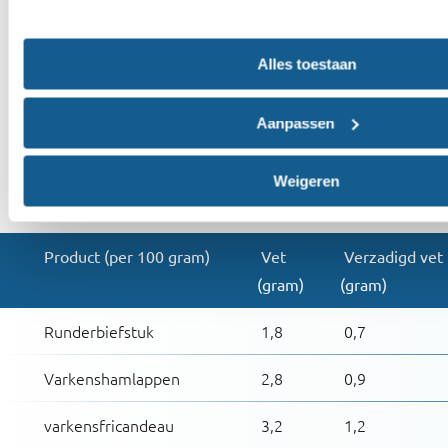
Daardoor kun je beter vooral voor magere soorten
kiezen.
Alles toestaan
In de onderstaande tabel zie je hoeveel gram vet
Aanpassen
een aantal producten van rundvlees en
varkensvlees bevatten. De hoeveelheden
Weigeren
hieronder gelden voor 100 gram onbereid vlees.
Product (per 100 gram)
Vet
Verzadigd vet
(gram)
(gram)
Runderbiefstuk
1,8
0,7
Varkenshamlappen
2,8
0,9
varkensfricandeau
3,2
1,2