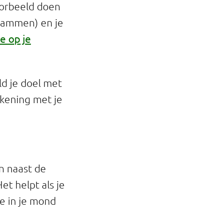
voorbeeld doen
drammen) en je
e op je
d je doel met
rekening met je
n naast de
et helpt als je
e in je mond