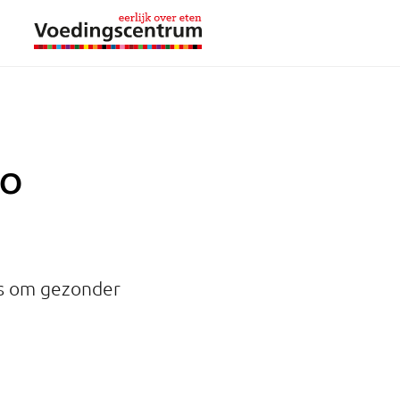
zo
ps om gezonder