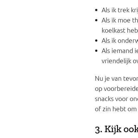
Als ik trek k
Als ik moe th
koelkast heb
Als ik onder
Als iemand i
vriendelijk o
Nu je van tevo
op voorbereide
snacks voor on
of zin hebt om
3. Kijk o