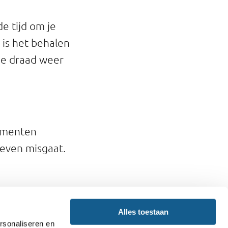
de tijd om je
 is het behalen
 de draad weer
momenten
 even misgaat.
Alles toestaan
delen, zoals
rsonaliseren en