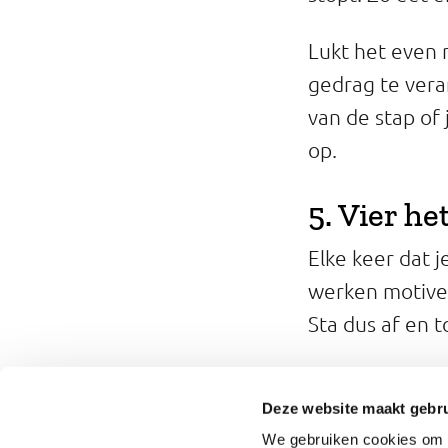
Lukt het even n
gedrag te vera
van de stap of 
op.
5. Vier he
Elke keer dat 
werken motiver
Sta dus af en t
Hulpmidd
Deze website maakt gebru
Maak het jezel
We gebruiken cookies om o