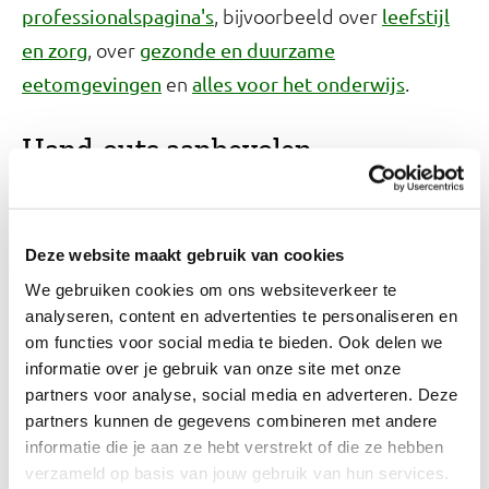
, bijvoorbeeld over
professionalspagina's
leefstijl
, over
en zorg
gezonde en duurzame
en
.
eetomgevingen
alles voor het onderwijs
Hand-outs aanbevolen
hoeveelheden
Aanbevolen hoeveelheden vrouwen en mannen
Deze website maakt gebruik van cookies
(pdf)
We gebruiken cookies om ons websiteverkeer te
Aanbevolen hoeveelheden meiden en jongens
analyseren, content en advertenties te personaliseren en
(pdf)
om functies voor social media te bieden. Ook delen we
informatie over je gebruik van onze site met onze
Aanbevolen hoeveelheden zwanger en
partners voor analyse, social media en adverteren. Deze
borstvoeding (pdf)
partners kunnen de gegevens combineren met andere
informatie die je aan ze hebt verstrekt of die ze hebben
Video's
verzameld op basis van jouw gebruik van hun services.