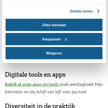
Hoe komt de Schijf van Vijf tot stand?
Details tonen
Wat is de Schijf van Vijf en wat kun je ermee?
Alles toestaan
Recepten
Onze
helpen bij gezonder eten. Wijs ook
recepten
Aanpassen
op de filters (verfijn), zoals 'caloriearm' of 'met
minder zout'. We hebben ook de
receptenapp Slim
Weigeren
.
Koken
Digitale tools en apps
zoals eetdagboek Mijn
Bekijk al onze apps en tools
Eetmeter en de Schijf van Vijf voor jou-tool
Diversiteit in de praktijk