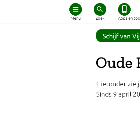
Home
Menu
Zoek
Apps en too
Schijf van Vijf
Schijf van Vi
Recepten
Oude R
Afvallen
Hieronder zie j
Zwanger en kind
Sinds 9 april 
Duurzaam eten
Veilig eten