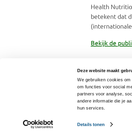
Health Nutriti
betekent dat d
(international
Bekijk de publi
Oude rich
Deze website maakt gebru
Download de o
We gebruiken cookies om o
om functies voor social me
partners voor analyse, so
andere informatie die je a
hun services.
Contact
English
Privacy
Details tonen