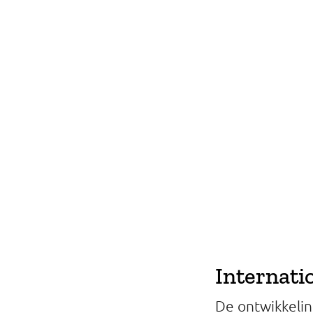
Professionals
Onderwijs
Eetomgevingen
Webshop
Pers
Over ons
Internati
De ontwikkeling