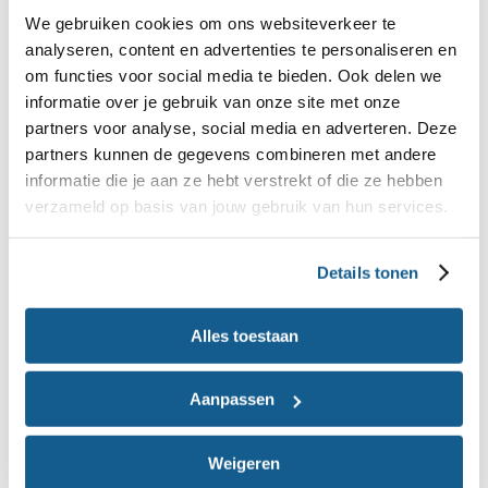
mogelijk. Het blijft moeilijk, maar hoe specifieker je
We gebruiken cookies om ons websiteverkeer te
je plannen maakt, hoe beter het je kan helpen. Het
analyseren, content en advertenties te personaliseren en
helpt ook om je als-dan-plan op te schrijven en
om functies voor social media te bieden. Ook delen we
informatie over je gebruik van onze site met onze
mensen in je omgeving te vertellen wat je van plan
partners voor analyse, social media en adverteren. Deze
bent, zodat zij kunnen helpen. Lees meer over
partners kunnen de gegevens combineren met andere
.
ongezonde gewoonten veranderen
informatie die je aan ze hebt verstrekt of die ze hebben
verzameld op basis van jouw gebruik van hun services.
Kom je aan? Maak je niet te veel
Details tonen
zorgen
Kom je na een tijdje gestopt te zijn met roken aan?
Alles toestaan
Maak je niet te veel zorgen over de
gewichtstoename, probeer het te accepteren.
Aanpassen
Probeer niet meteen uit alle macht af te vallen.
Pas als je 3 maanden gestopt bent met roken, is
Weigeren