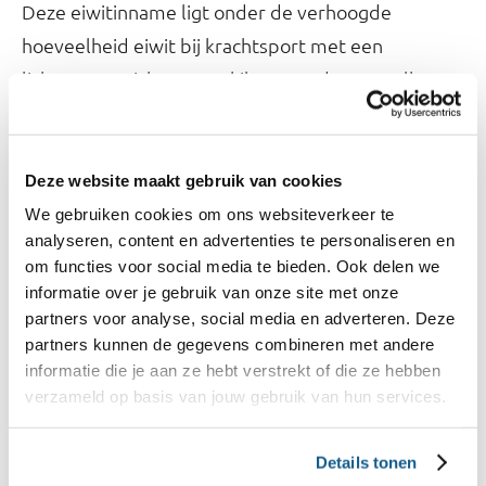
Deze eiwitinname ligt onder de verhoogde
hoeveelheid eiwit bij krachtsport met een
lichaamsgewicht van 70 kilo. Maar deze getallen
zijn gemiddelden, wat betekent dat jouw
eiwitinname hiervan kan verschillen. Daarnaast kan
je gewicht anders zijn, waardoor jouw
Deze website maakt gebruik van cookies
eiwitbehoefte ook anders is.
We gebruiken cookies om ons websiteverkeer te
analyseren, content en advertenties te personaliseren en
om functies voor social media te bieden. Ook delen we
Eiwitten met de Schijf van Vijf
informatie over je gebruik van onze site met onze
Als je wilt weten hoeveel eiwit je per dag eet, kun
partners voor analyse, social media en adverteren. Deze
je een aantal dagen
bijhouden. Wil
Mijn Eetmeter
partners kunnen de gegevens combineren met andere
informatie die je aan ze hebt verstrekt of die ze hebben
je jouw eiwitinname verhogen? De aanvullende
verzameld op basis van jouw gebruik van hun services.
hoeveelheid eiwit die nodig is, kun je gemakkelijk
via voeding uit de Schijf van Vijf binnenkrijgen. Dit
Details tonen
kan bijvoorbeeld met een combinatie van wat