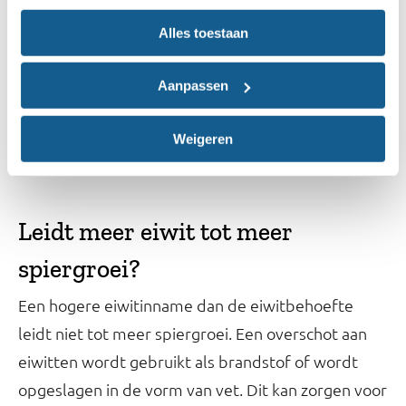
extra magere of halfvolle kwark of yoghurt, een
Alles toestaan
beker magere of halfvolle melk, wat kipfilet, tofu
en een extra portie noten of bonen. Wil je een
Aanpassen
persoonlijk advies, dan kun je terecht bij een diëtist
die gespecialiseerd is in de begeleiding van
Weigeren
sporters.
Leidt meer eiwit tot meer
spiergroei?
Een hogere eiwitinname dan de eiwitbehoefte
leidt niet tot meer spiergroei. Een overschot aan
eiwitten wordt gebruikt als brandstof of wordt
opgeslagen in de vorm van vet. Dit kan zorgen voor