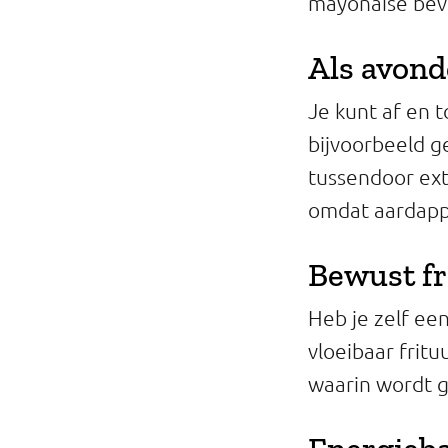
mayonaise beva
Als avond
Je kunt af en t
bijvoorbeeld g
tussendoor ext
omdat aardappe
Bewust fr
Heb je zelf een
vloeibaar frituu
waarin wordt g