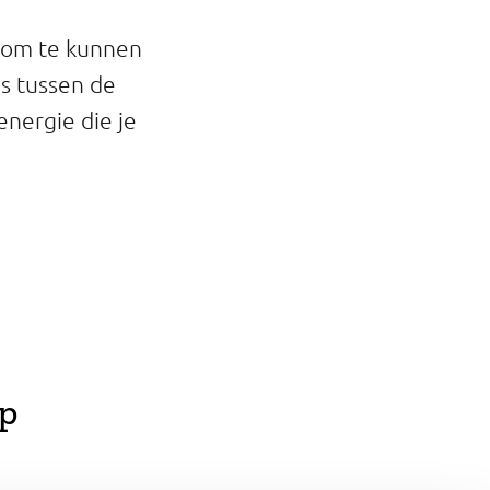
t om te kunnen
is tussen de
energie die je
rp