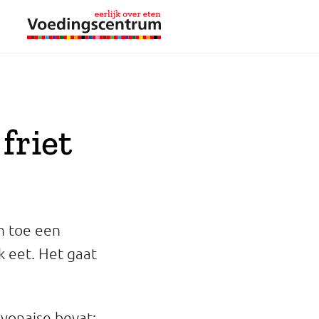
friet
n toe een
ak eet. Het gaat
yonaise bevat: