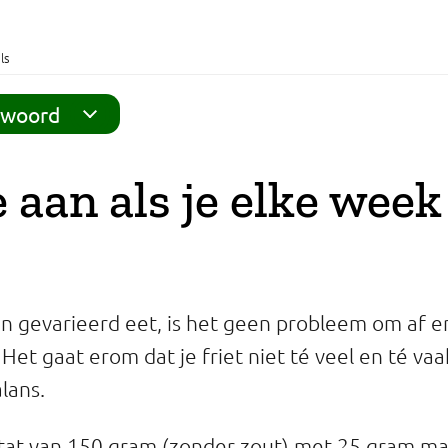
ls
twoord
 aan als je elke week 
en gevarieerd eet, is het geen probleem om af e
. Het gaat erom dat je friet niet té veel en té va
lans.
atat van 150 gram (zonder zout) met 25 gram ma