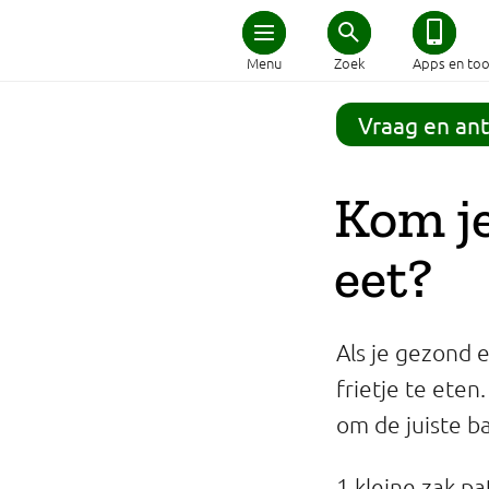
Home
Menu
Zoek
Apps en too
Schijf van Vijf
Vraag en an
Recepten
Kom je
Afvallen
eet?
Zwanger en kind
Als je gezond 
Duurzaam eten
frietje te eten
om de juiste ba
Veilig eten
1 kleine zak p