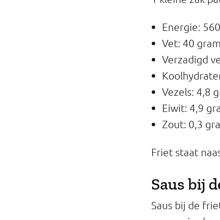
Professionals
Energie: 560 
Onderwijs
Vet: 40 gra
Verzadigd ve
Eetomgevingen
Koolhydrate
Webshop
Vezels: 4,8 
Pers
Eiwit: 4,9 g
Zout: 0,3 gr
Over ons
Friet staat naa
Saus bij d
Saus bij de fr