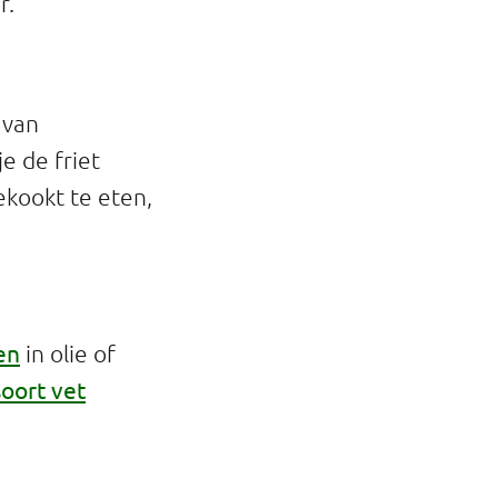
r.
 van
e de friet
kookt te eten,
en
in olie of
soort vet