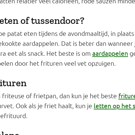
tten relatief veel calorieën, rode sauzen minde
eten of tussendoor?
oe patat eten tijdens de avondmaaltijd, in plaats
ekookte aardappelen. Dat is beter dan wanneer j
aardappelen
ra eet als snack. Het beste is om
ge
len door het frituren veel vet opzuigen.
ituren
fritur
 friteuse of frietpan, dan kun je het beste
letten op het 
rvet. Ook als je friet haalt, kun je
efrituurd.