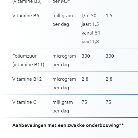
(vitamine B3)
per MJ*
Vitamine B6
milligram
t/m 50
1,5
per dag
jaar: 1,5
vanaf 51
jaar: 1,8
Foliumzuur
microgram
300
300
(vitamine B11)
per dag
Vitamine B12
microgram
2,8
2,8
per dag
Vitamine C
milligram
75
75
per dag
Aanbevelingen met een zwakke onderbouwing**