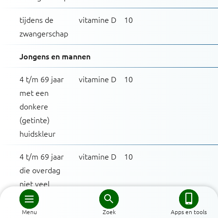
tijdens de
vitamine D
10
zwangerschap
Jongens en mannen
4 t/m 69 jaar
vitamine D
10
met een
donkere
(getinte)
huidskleur
4 t/m 69 jaar
vitamine D
10
die overdag
niet veel
buiten komen
of het gezicht
Menu
Zoek
Apps en tools