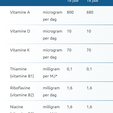
18 jaar
18 jaar
Vitamine A
microgram
800
680
per dag
Vitamine D
microgram
10
10
per dag
Vitamine K
microgram
70
70
per dag
Thiamine
milligram
0,1
0,1
(vitamine B1)
per MJ*
Riboflavine
milligram
1,6
1,6
(vitamine B2)
per dag
Niacine
milligram
1,6
1,6