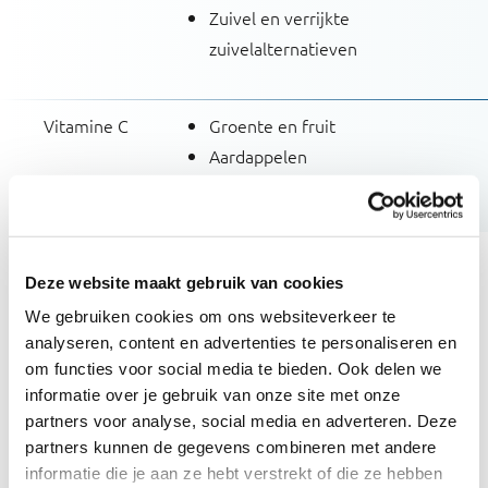
Zuivel en verrijkte
zuivelalternatieven
Vitamine C
Groente en fruit
Aardappelen
Deze website maakt gebruik van cookies
Verlies van vitamines bij bereiden en
We gebruiken cookies om ons websiteverkeer te
bewaren
analyseren, content en advertenties te personaliseren en
om functies voor social media te bieden. Ook delen we
Bij het bereiden en bewaren van eten kunnen
informatie over je gebruik van onze site met onze
vitamines verloren gaan. Het gaat hierbij vooral om
partners voor analyse, social media en adverteren. Deze
de wateroplosbare vitamines. Het verlies kan
partners kunnen de gegevens combineren met andere
oplopen van 10 tot 50% of meer.
informatie die je aan ze hebt verstrekt of die ze hebben