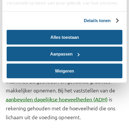
verzameld op basis van jouw gebruik van hun services.
De hoeveelheid verlies verschilt per vitamine en is
van veel factoren afhankelijk. Bijvoorbeeld het
Details tonen
type voedingsmiddel, hoe heet het is bereid, de
Alles toestaan
hoeveelheid water, blootstelling aan zonlicht of
blootstelling aan zuurstof na snijden, persen of
Aanpassen
pureren.
Weigeren
Aan de andere kant kan het lichaam sommige
vitamines uit gesneden en gekookte groentes
makkelijker opnemen. Bij het vaststellen van de
is
aanbevolen dagelijkse hoeveelheden (ADH)
rekening gehouden met de hoeveelheid die ons
lichaam uit de voeding opneemt.