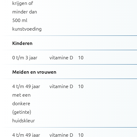
krijgen of
minder dan
500 ml
kunstvoeding
Kinderen
0 t/m 3 jaar
vitamine D
10
Meiden en vrouwen
4 t/m 49 jaar
vitamine D
10
met een
donkere
(getinte)
huidskleur
4 t/m 49 jaar
vitamine D
10