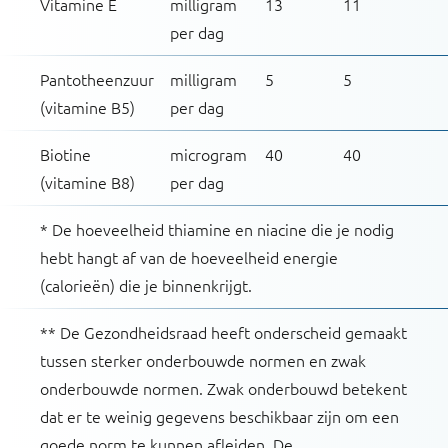
Vitamine E
milligram
13
11
per dag
Pantotheenzuur
milligram
5
5
(vitamine B5)
per dag
Biotine
microgram
40
40
(vitamine B8)
per dag
* De hoeveelheid thiamine en niacine die je nodig
hebt hangt af van de hoeveelheid energie
(calorieën) die je binnenkrijgt.
** De Gezondheidsraad heeft onderscheid gemaakt
tussen sterker onderbouwde normen en zwak
onderbouwde normen. Zwak onderbouwd betekent
dat er te weinig gegevens beschikbaar zijn om een
goede norm te kunnen afleiden. De