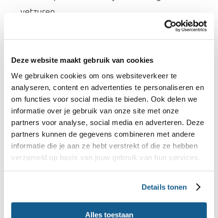
vetzuren.
Biotine draagt bij aan het behoud van een
normale huid en normaal haar.
Biotine is belangrijk voor de werking van het
Deze website maakt gebruik van cookies
zenuwstelsel.
We gebruiken cookies om ons websiteverkeer te
analyseren, content en advertenties te personaliseren en
om functies voor social media te bieden. Ook delen we
informatie over je gebruik van onze site met onze
Hoeveel biotine (vitamine B8) heb
partners voor analyse, social media en adverteren. Deze
partners kunnen de gegevens combineren met andere
je per dag nodig?
informatie die je aan ze hebt verstrekt of die ze hebben
verzameld op basis van jouw gebruik van hun services.
Voor biotine zijn te weinig gegevens beschikbaar
om een voedingsnorm te bepalen. Toch heeft de
Details tonen
Gezondheidsraad een
adequate inname (AI)
bepaald die aangeeft hoeveel biotine je op een
Alles toestaan