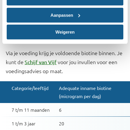
dag zou moeten binnenkrijgen. In de tabel
hieronder zie je de AI van biotine voor
Aanpassen
verschillende groepen. Deze hoeveelheid moet je
niet gebruiken als streefwaarde, maar geeft
Weigeren
richting aan hoeveel je nodig hebt per dag.
Via je voeding krijg je voldoende biotine binnen. Je
kunt de
voor jou invullen voor een
Schijf van Vijf
voedingsadvies op maat.
Categorie/leeftijd
Adequate inname biotine
(microgram per dag)
7 t/m 11 maanden
6
1 t/m 3 jaar
20