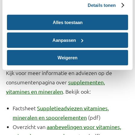
Details tonen
te slikken.
Alles toestaan
Aanvullende adviezen bij ziekte, medicijngebruik of
bariatische chirurgie zijn te vinden in de
Aanpassen
bijbehorende behandelrichtlijnen.
Weigeren
Meer informatie
Kijk voor meer informatie en adviezen op de
consumentenpagina over
supplementen,
. Bekijk ook:
vitamines en mineralen
Factsheet
Suppletieadviezen vitamines,
(pdf)
mineralen en spoorelementen
Overzicht van
aanbevelingen voor vitamines,