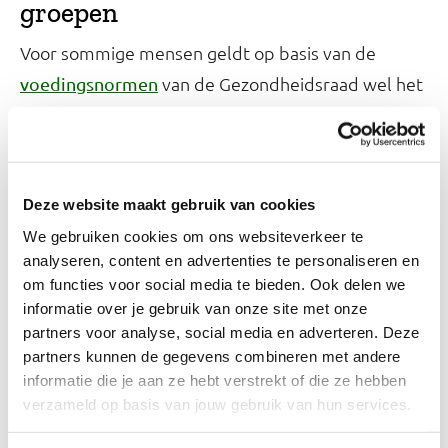
groepen
Voor sommige mensen geldt op basis van de
van de Gezondheidsraad wel het
voedingsnormen
advies om vitamines bij te slikken. Dit geldt voor:
Baby's bij
of
borstvoeding
flesvoeding
(vitamine D en K)
Deze website maakt gebruik van cookies
(vitamine D)
Jonge kinderen
We gebruiken cookies om ons websiteverkeer te
(vitamine D)
analyseren, content en advertenties te personaliseren en
Ouderen
om functies voor social media te bieden. Ook delen we
(vitamine D en foliumzuur)
Zwangeren
informatie over je gebruik van onze site met onze
(vitamine D)
Mensen met een donkere huid
partners voor analyse, social media en adverteren. Deze
(vitamine B12)
Veganisten
partners kunnen de gegevens combineren met andere
informatie die je aan ze hebt verstrekt of die ze hebben
verzameld op basis van jouw gebruik van hun services.
Ook als mensen langdurig weinig of eenzijdig eten
kan het nodig zijn om extra vitamines en mineralen