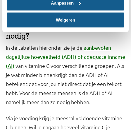
verkoudheid of griep?
Aanpassen
Weigeren
Hoeveel vitamine C heb je per dag
nodig?
In de tabellen hieronder zie je de
aanbevolen
dagelijkse hoeveelheid (ADH) of adequate inname
van vitamine C voor verschillende groepen. Als
(AI)
je wat minder binnenkrijgt dan de ADH of AI
betekent dat voor jou niet direct dat je een tekort
hebt. Voor de meeste mensen is de ADH of AI
namelijk meer dan ze nodig hebben.
Via je voeding krijg je meestal voldoende vitamine
C binnen. Wil je nagaan hoeveel vitamine C je