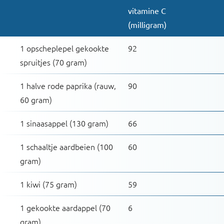
vitamine C
(milligram)
1 opscheplepel gekookte
92
spruitjes (70 gram)
1 halve rode paprika (rauw,
90
60 gram)
1 sinaasappel (130 gram)
66
1 schaaltje aardbeien (100
60
gram)
1 kiwi (75 gram)
59
1 gekookte aardappel (70
6
gram)