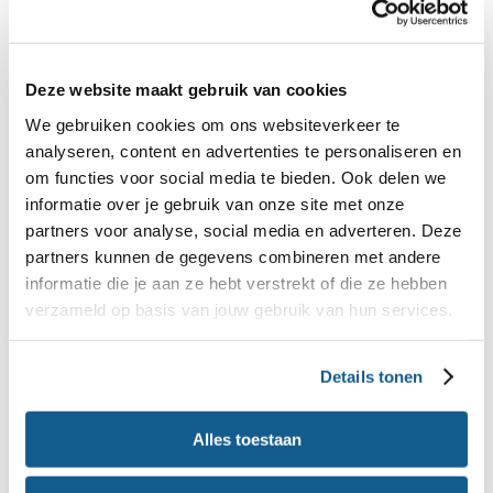
Waarvoor heb je vitamine C
nodig?
Deze website maakt gebruik van cookies
Vitamine C heeft verschillende functies in het
We gebruiken cookies om ons websiteverkeer te
lichaam:
analyseren, content en advertenties te personaliseren en
om functies voor social media te bieden. Ook delen we
Vitamine C beschermt als
je
antioxidant
informatie over je gebruik van onze site met onze
partners voor analyse, social media en adverteren. Deze
lichaamscellen tegen schade.
partners kunnen de gegevens combineren met andere
Vitamine C speelt een rol bij de vorming van
informatie die je aan ze hebt verstrekt of die ze hebben
bindweefsel.
verzameld op basis van jouw gebruik van hun services.
Vitamine C draagt bij aan de opname van
.
ijzer
Vitamine C is nodig voor het in stand houden van
Details tonen
je weerstand.
Alles toestaan
Lees ook:
Beschermt vitamine C mij tegen