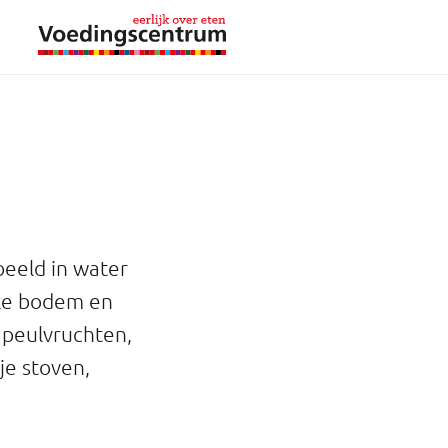
beeld in water
kke bodem en
 peulvruchten,
je stoven,