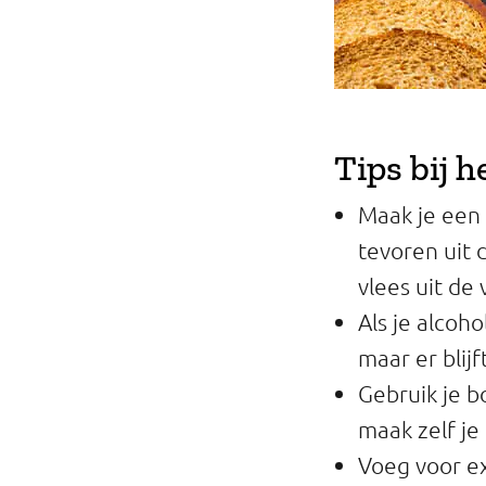
Tips bij h
Maak je een 
tevoren uit 
vlees uit de 
Als je alcoh
maar er blijf
Gebruik je b
maak zelf je
Voeg voor ex