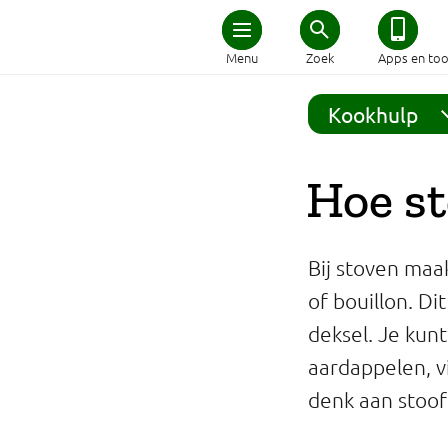
Home
Menu
Zoek
Apps en too
Schijf van Vijf
Kookhulp
Recepten
Hoe st
Afvallen
Bij stoven maak
Zwanger en kind
of bouillon. D
deksel. Je kun
Duurzaam eten
aardappelen, vi
Veilig eten
denk aan stoof