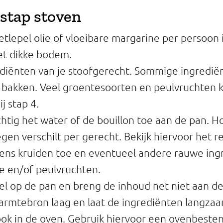
 stap stoven
etlepel olie of vloeibare margarine per persoon i
t dikke bodem.
diënten van je stoofgerecht. Sommige ingredië
e bakken. Veel groentesoorten en peulvruchten 
j stap 4.
htig het water of de bouillon toe aan de pan. H
en verschilt per gerecht. Bekijk hiervoor het r
ens kruiden toe en eventueel andere rauwe ing
e en/of peulvruchten.
l op de pan en breng de inhoud net niet aan de
armtebron laag en laat de ingrediënten langzaa
ok in de oven. Gebruik hiervoor een ovenbeste