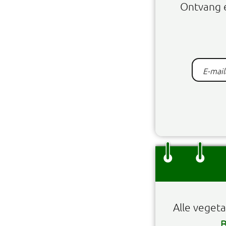
Ontvang 
Alle veget
B