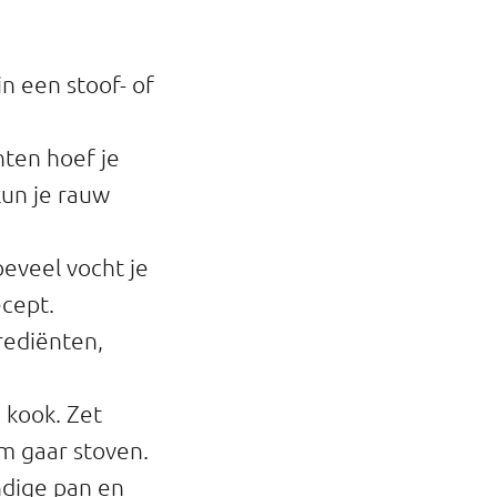
n een stoof- of
nten hoef je
kun je rauw
oeveel vocht je
ecept.
rediënten,
 kook. Zet
m gaar stoven.
ndige pan en