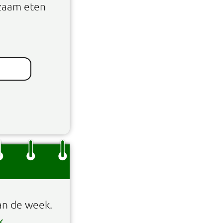
zaam eten
an de week.
k
.