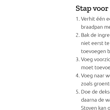
Professionals
Stap voor
Onderwijs
Verhit één e
braadpan me
Eetomgevingen
Bak de ingre
Webshop
niet eerst t
toevoegen bi
Pers
Voeg voorzic
Over ons
moet toevoeg
Voeg naar w
zoals groent
Doe de dekse
daarna de w
Stoven kan o