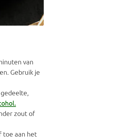
minuten van
en. Gebruik je
 gedeelte,
cohol.
nder zout of
f toe aan het