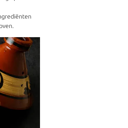
ingrediënten
toven.