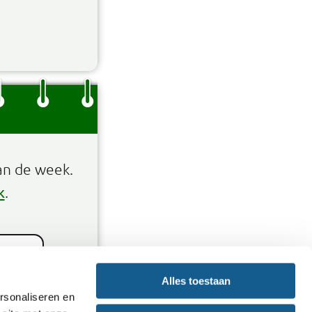
an de week.
k
.
Alles toestaan
rsonaliseren en