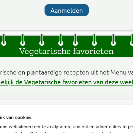
Aanmelden
Vegetarische favorieten
arische en plantaardige recepten uit het Menu v
ekijk de Vegetarische favorieten van deze wee
ik van cookies
Aanmelden
ns websiteverkeer te analyseren, content en advertenties te pe