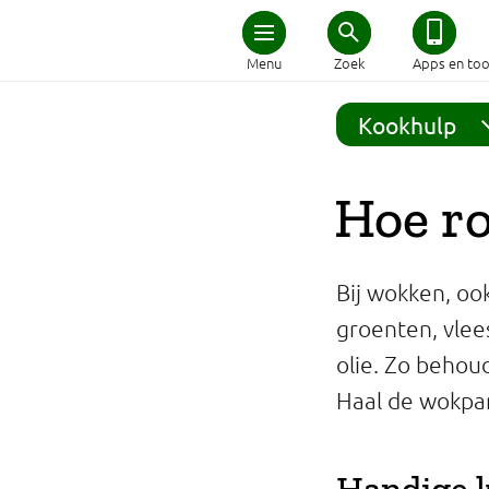
Home
Menu
Zoek
Apps en too
Schijf van Vijf
Kookhulp
Recepten
Hoe ro
Afvallen
Bij wokken, oo
Zwanger en kind
groenten, vlee
olie. Zo behoud
Duurzaam eten
Haal de wokpan
Veilig eten
Handige 