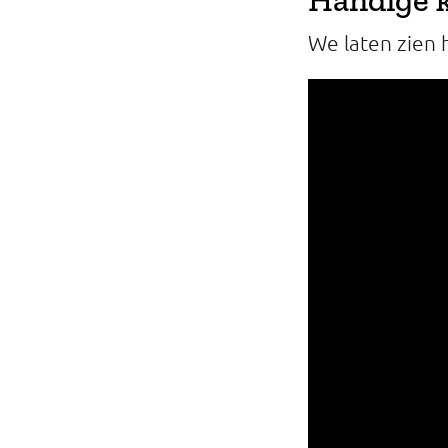
Professionals
We laten zien 
Onderwijs
Eetomgevingen
Webshop
Pers
Over ons