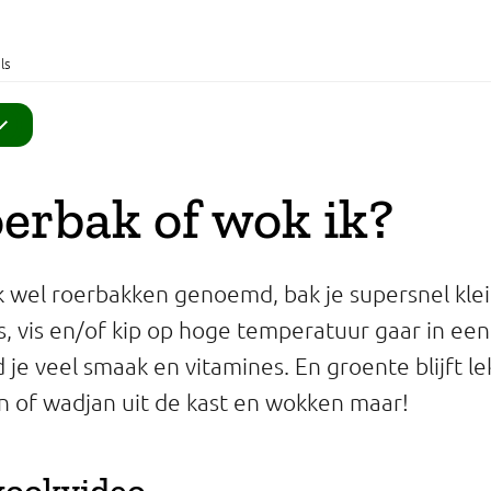
ls
erbak of wok ik?
k wel roerbakken genoemd, bak je supersnel kl
s, vis en/of kip op hoge temperatuur gaar in een
 je veel smaak en vitamines. En groente blijft l
 of wadjan uit de kast en wokken maar!
kookvideo