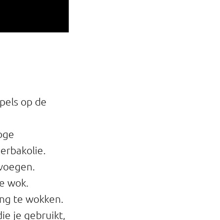
pels op de
hoge
erbakolie.
evoegen.
e wok.
ang te wokken.
ie je gebruikt,