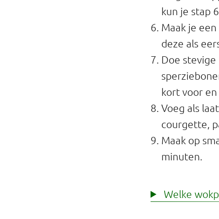
kun je stap 
Maak je een 
deze als eer
Doe stevige 
sperziebonen
kort voor en 
Voeg als laa
courgette, p
Maak op sma
minuten.
Welke wokpa