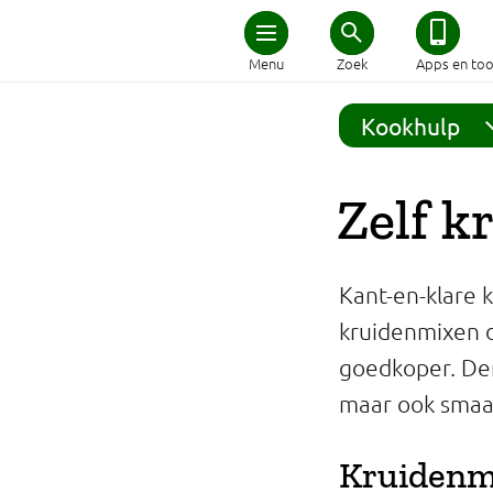
Home
Menu
Zoek
Apps en too
Schijf van Vijf
Kookhulp
Recepten
Zelf 
Afvallen
Kant-en-klare 
Zwanger en kind
kruidenmixen d
goedkoper. De
Duurzaam eten
maar ook smaak
Veilig eten
Kruidenmi