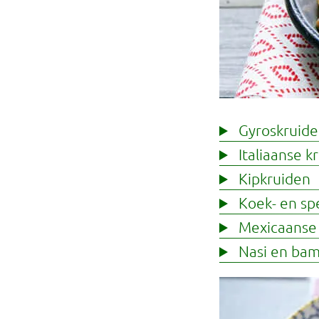
Gyroskruid
Italiaanse k
Kipkruiden
Koek- en sp
Mexicaanse 
Nasi en bam