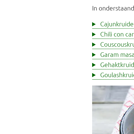
Professionals
In onderstaan
Onderwijs
Cajunkruid
Chili con ca
Eetomgevingen
Couscouskr
Webshop
Garam masa
Gehaktkrui
Pers
Goulashkru
Over ons