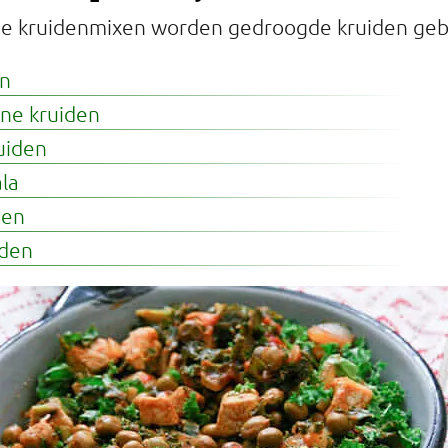
de kruidenmixen worden gedroogde kruiden gebr
en
rne kruiden
uiden
la
den
iden