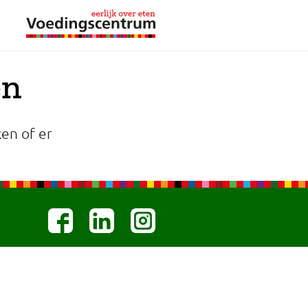
en
en of er