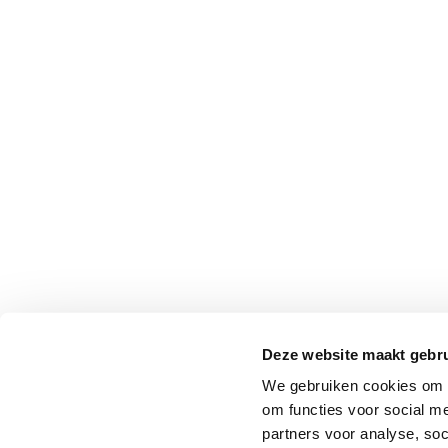
Professionals
Onderwijs
Eetomgevingen
Webshop
Pers
Over ons
Deze website maakt gebru
We gebruiken cookies om o
om functies voor social me
partners voor analyse, so