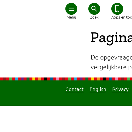
Home
Menu
Zoek
Apps en too
Schijf van Vijf
Pagina
Recepten
De opgevraagd
Afvallen
vergelijkbare pa
Zwanger en kind
Contact
English
Privacy
Duurzaam eten
Veilig eten