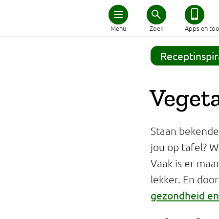
Home
Menu
Zoek
Apps en too
Schijf van Vijf
Receptinspir
Recepten
Vegeta
Afvallen
Staan bekende 
Zwanger en kind
jou op tafel? W
Vaak is er maa
Duurzaam eten
lekker. En doo
Veilig eten
gezondheid en 