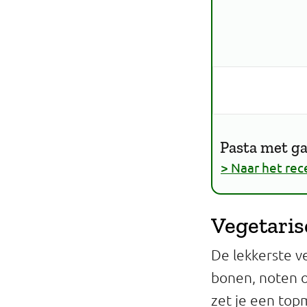
Pasta met g
> Naar het rec
Vegetaris
De lekkerste v
bonen, noten o
zet je een topm