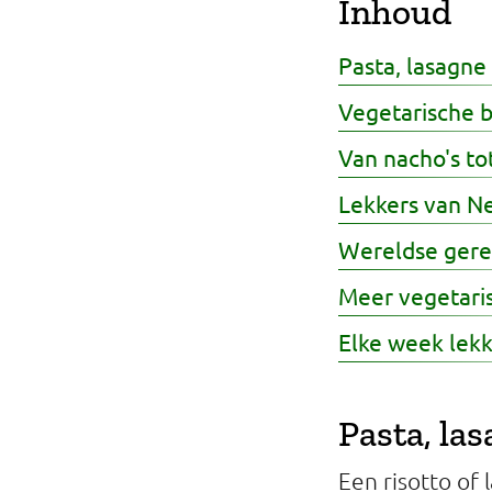
Inhoud
Professionals
Pasta, lasagne
Onderwijs
Vegetarische 
Eetomgevingen
Van nacho's tot
Webshop
Lekkers van N
Pers
Wereldse ger
Over ons
Meer vegetaris
Elke week lekk
Pasta, la
Een risotto of 