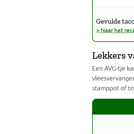
Gevulde taco
> Naar het rec
Lekkers 
Een AVG-tje ka
vleesvervanger.
stamppot of t