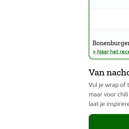
Bonenburger
> Naar het rec
Van nacho'
Vul je wrap of
maar voor chili
laat je inspire