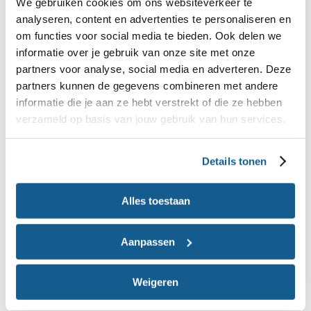
We gebruiken cookies om ons websiteverkeer te
analyseren, content en advertenties te personaliseren en
om functies voor social media te bieden. Ook delen we
informatie over je gebruik van onze site met onze
Tips voor in een lunchroom,
partners voor analyse, social media en adverteren. Deze
partners kunnen de gegevens combineren met andere
restaurant of kantine
informatie die je aan ze hebt verstrekt of die ze hebben
verzameld op basis van jouw gebruik van hun services.
Ook als je buiten de deur luncht kun je gezonde
keuzes maken. Kijk eens goed rond in de kantine
Details tonen
op je werk of op de menukaart in de lunchroom.
Wat kun je allemaal voor lekkers vinden dat in de
Alles toestaan
Schijf van Vijf staat? Is er bijvoorbeeld
volkorenbrood, 30+ kaas, halfvolle melk, magere
Aanpassen
yoghurt, rauwkost en fruit? Dat zijn superkeuzes
om te nemen.
Weigeren