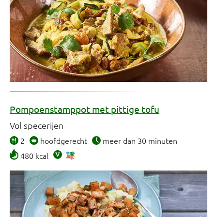
Pompoenstamppot met pittige tofu
Vol specerijen
2
hoofdgerecht
meer dan 30 minuten
480 kcal