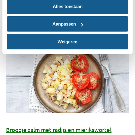
Warme aardappelsalade met forel en gegrilde
Alles toestaan
tomaat
Aanpassen
Met mosterddressing
2
hoofdgerecht
minder dan 30 minuten
Weigeren
405 kcal
Broodje zalm met radijs en mierikswortel