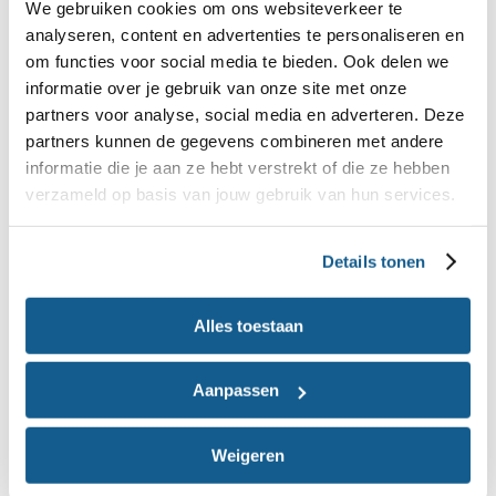
We gebruiken cookies om ons websiteverkeer te
505 kcal
analyseren, content en advertenties te personaliseren en
om functies voor social media te bieden. Ook delen we
informatie over je gebruik van onze site met onze
partners voor analyse, social media en adverteren. Deze
partners kunnen de gegevens combineren met andere
informatie die je aan ze hebt verstrekt of die ze hebben
verzameld op basis van jouw gebruik van hun services.
Details tonen
Linzensoep met pittige groente
Alles toestaan
Hartige groentesoep met een subtiele kick
Aanpassen
2
hoofdgerecht
meer dan 30 minuten
560 kcal
Weigeren