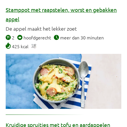
Stamppot met raapstelen, worst en gebakken
appel
De appel maakt het lekker zoet
2
hoofdgerecht
meer dan 30 minuten
425 kcal
Kruidige spruitjes met tofu en aardappelen