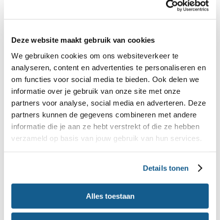
Deze website maakt gebruik van cookies
We gebruiken cookies om ons websiteverkeer te
analyseren, content en advertenties te personaliseren en
om functies voor social media te bieden. Ook delen we
informatie over je gebruik van onze site met onze
partners voor analyse, social media en adverteren. Deze
partners kunnen de gegevens combineren met andere
informatie die je aan ze hebt verstrekt of die ze hebben
verzameld op basis van jouw gebruik van hun services.
Uitleg zoekfilters
Op onze receptensite vind je allerlei filters om het
Details tonen
recept te vinden dat je zoekt. Denk aan filters voor
Alles toestaan
een bepaald eetmoment of voor specifieke
dieetwensen. Hieronder geven we toelichting op