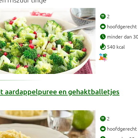
2
hoofdgerecht
minder dan 3
540 kcal
 aardappelpuree en gehaktballetjes
2
hoofdgerecht