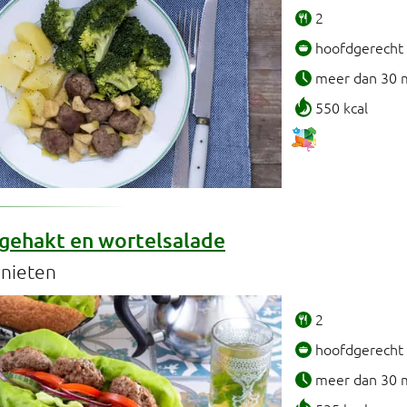
2
hoofdgerecht
meer dan 30 
550 kcal
gehakt en wortelsalade
nieten
2
hoofdgerecht
meer dan 30 