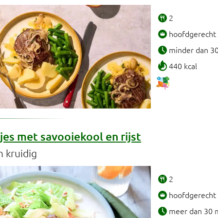
2
hoofdgerecht
minder dan 3
440 kcal
es met savooiekool en rijst
n kruidig
2
hoofdgerecht
meer dan 30 