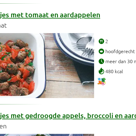
jes met tomaat en aardappelen
aat
2
hoofdgerecht
meer dan 30 
480 kcal
jes met gedroogde appels, broccoli en aa
len