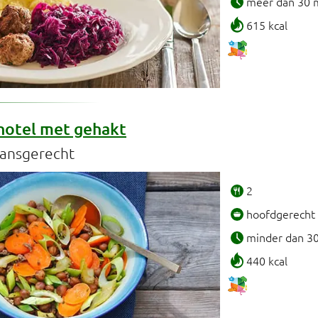
meer dan 30 
615 kcal
hotel met gehakt
pansgerecht
2
hoofdgerecht
minder dan 3
440 kcal