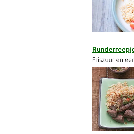
Runderreepjes
Friszuur en een