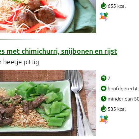
655 kcal
 met chimichurri, snijbonen en rijst
 beetje pittig
2
hoofdgerecht
minder dan 3
535 kcal