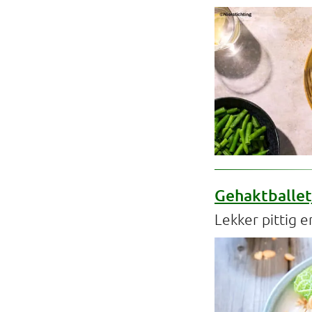
Gehaktballetj
Lekker pittig e