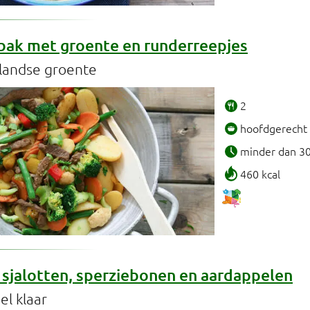
rbak met groente en runderreepjes
landse groente
2
hoofdgerecht
minder dan 3
460 kcal
 sjalotten, sperziebonen en aardappelen
el klaar