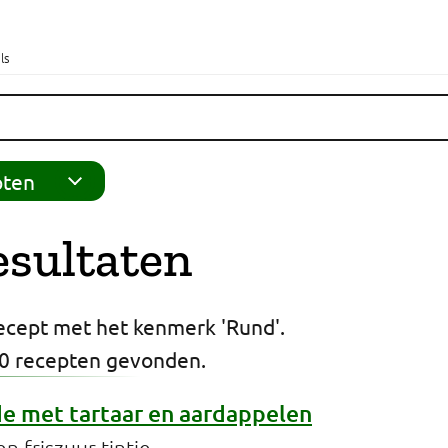
ls
pten
esultaten
 (1)
ecept met het kenmerk 'Rund'.
0 recepten gevonden.
)
)
de met tartaar en aardappelen
0)
n friszuur tintje