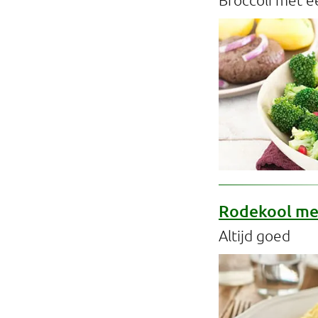
Professionals
Onderwijs
Eetomgevingen
Webshop
Pers
Over ons
Rodekool met
Altijd goed