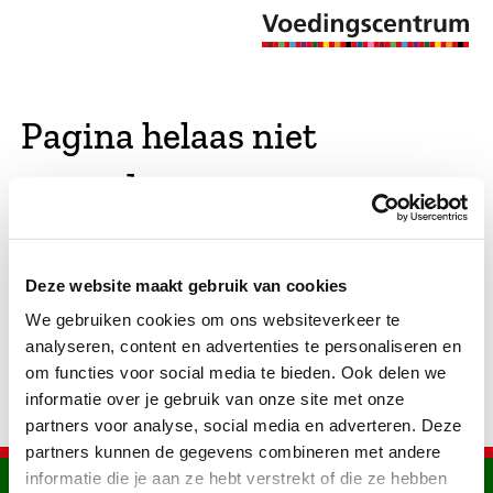
Pagina helaas niet
gevonden
De opgevraagde pagina bestaat niet (meer). We
Deze website maakt gebruik van cookies
hebben gekeken of er vergelijkbare pagina's
We gebruiken cookies om ons websiteverkeer te
bestaan. Als dat zo is, dan zie je die hier.
analyseren, content en advertenties te personaliseren en
om functies voor social media te bieden. Ook delen we
informatie over je gebruik van onze site met onze
partners voor analyse, social media en adverteren. Deze
partners kunnen de gegevens combineren met andere
informatie die je aan ze hebt verstrekt of die ze hebben