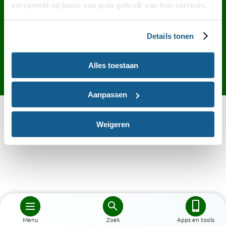
Contact
English
Privacy
Cookies
verzameld op basis van jouw gebruik van hun services.
Toegankelijkheid
Desktop site
Details tonen
Alles toestaan
Aanpassen
Weigeren
Menu
Zoek
Apps en tools