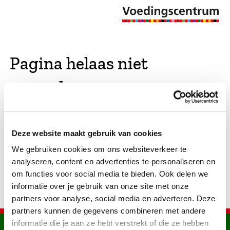
Pagina helaas niet
gevonden
De opgevraagde pagina bestaat niet (meer). We
Deze website maakt gebruik van cookies
hebben gekeken of er vergelijkbare pagina's
We gebruiken cookies om ons websiteverkeer te
bestaan. Als dat zo is, dan zie je die hier.
analyseren, content en advertenties te personaliseren en
om functies voor social media te bieden. Ook delen we
informatie over je gebruik van onze site met onze
partners voor analyse, social media en adverteren. Deze
partners kunnen de gegevens combineren met andere
informatie die je aan ze hebt verstrekt of die ze hebben