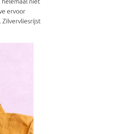
s helemaal niet
we ervoor
Zilvervliesrijst