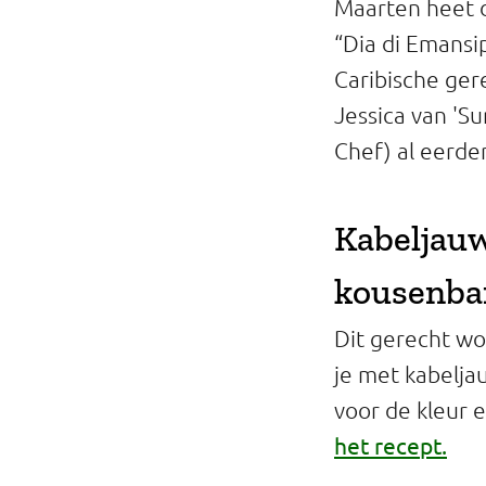
Maarten heet d
Professionals
“Dia di Emansi
Onderwijs
Caribische ger
Jessica van 'S
Eetomgevingen
Chef) al eerde
Webshop
Kabeljauw
Pers
kousenba
Over ons
Dit gerecht wo
je met kabelja
voor de kleur 
het recept.