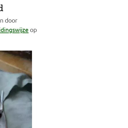
d
en door
idingswijze
op