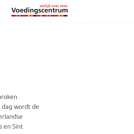
rbroken
e dag wordt de
erlandse
s en Sint