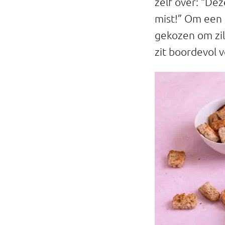
zelf over: “Dez
mist!” Om een 
gekozen om zilve
zit boordevol v