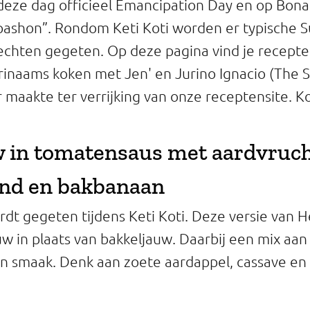
eze dag officieel Emancipation Day en op Bona
pashon”. Rondom Keti Koti worden er typische 
echten gegeten. Op deze pagina vind je recepte
urinaams koken met Jen' en Jurino Ignacio (The 
r maakte ter verrijking van onze receptensite. K
 in tomatensaus met aardvruch
nd en bakbanaan
rdt gegeten tijdens Keti Koti. Deze versie van H
uw in plaats van bakkeljauw. Daarbij een mix aa
en smaak. Denk aan zoete aardappel, cassave en