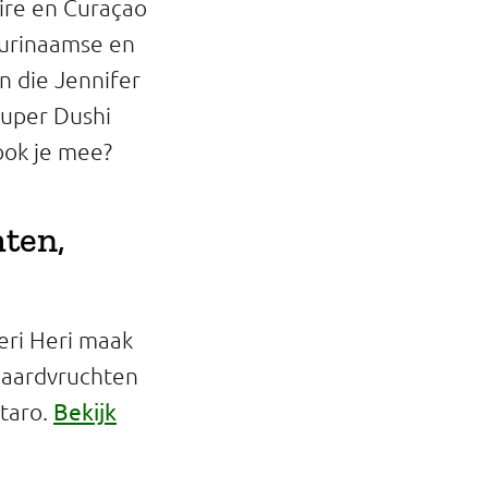
ire en Curaçao
Surinaamse en
n die Jennifer
Super Dushi
ook je mee?
ten,
eri Heri maak
n aardvruchten
Bekijk
 taro.