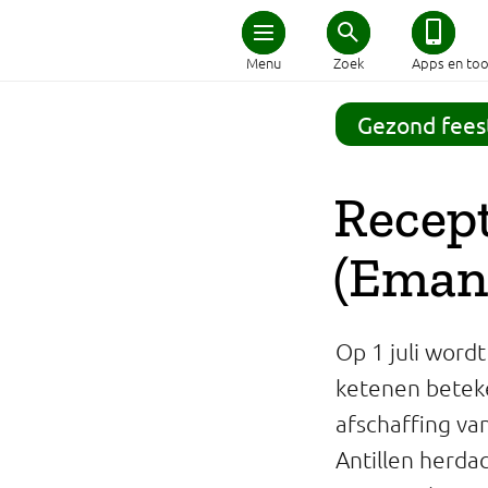
Home
Menu
Zoek
Apps en too
Schijf van Vijf
Gezond fees
Recepten
Recept
Afvallen
(Eman
Zwanger en kind
Op 1 juli wordt
Duurzaam eten
ketenen beteke
afschaffing va
Veilig eten
Antillen herdac