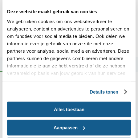
Wat is het microbioom?
Deze website maakt gebruik van cookies
In en op ons lichaam bevinden zich veel minuscule
We gebruiken cookies om ons websiteverkeer te
'beestjes', namelijk bacteriën, virussen en gisten.
analyseren, content en advertenties te personaliseren en
Samen worden ze het microbioom genoemd. Wat
om functies voor social media te bieden. Ook delen we
informatie over je gebruik van onze site met onze
doet dit microbioom toch in ons lichaam?
partners voor analyse, social media en adverteren. Deze
partners kunnen de gegevens combineren met andere
Meer informatie
informatie die je aan ze hebt verstrekt of die ze hebben
verzameld op basis van jouw gebruik van hun services.
Wat is de relatie tussen voeding
Details tonen
en diabetes type 2?
Gezond eten en een gezond gewicht is
Alles toestaan
superbelangrijk als je diabetes type 2 hebt.
Waarom is dat? En kun je diabetes type 2 ook
Aanpassen
voorkomen?