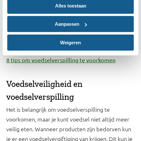
verwerkt kunnen worden zoals soep, quiche of
Alles toestaan
een gerecht van de bakplaat.
Aanpassen
Bekijk de uitgebreide tips om voedselverspilling te
voorkomen:
Weigeren
8 tips om voedselverspilling te voorkomen
Voedselveiligheid en
voedselverspilling
Het is belangrijk om voedselverspilling te
voorkomen, maar je kunt voedsel niet altijd meer
veilig eten. Wanneer producten zijn bedorven kun
je er een voedselvergiftiging van krijgen. Dit kun je