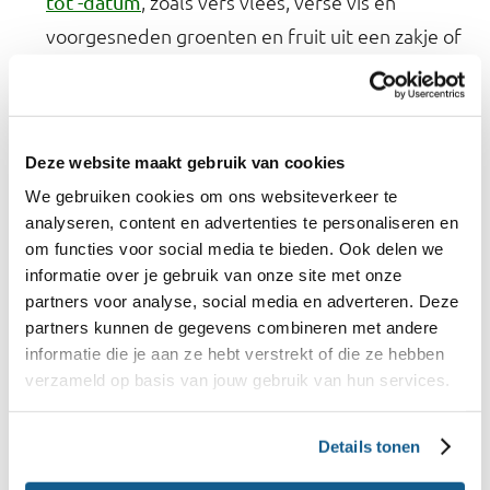
, zoals vers vlees, verse vis en
tot'-datum
voorgesneden groenten en fruit uit een zakje of
bakje, kun je beter niet meer opeten na de
datum. Bij de
,
'ten minste houdbaar tot'-datum
zoals brood, zuivel en lang houdbare
Deze website maakt gebruik van cookies
producten, kun je je zintuigen gebruiken. Kijk,
We gebruiken cookies om ons websiteverkeer te
ruik en proef of het nog goed is. Het is vaak nog
analyseren, content en advertenties te personaliseren en
dagen te gebruiken na de datum.
om functies voor social media te bieden. Ook delen we
Kijk of je nog kliekjes en restjes in huis hebt.
informatie over je gebruik van onze site met onze
partners voor analyse, social media en adverteren. Deze
Wanneer maak je ze op? Houd wekelijks een
partners kunnen de gegevens combineren met andere
kliekjesdag/donder-niet-weg-dag. Met de
informatie die je aan ze hebt verstrekt of die ze hebben
kun je op basis van de
Receptenapp
verzameld op basis van jouw gebruik van hun services.
ingrediënten die je nog in huis hebt zoeken naar
bijpassende recepten. Bedenk bijvoorbeeld
Details tonen
basisrecepten waar restjes ingrediënten in