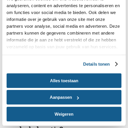
analyseren, content en advertenties te personaliseren en
om functies voor social media te bieden. Ook delen we
informatie over je gebruik van onze site met onze
partners voor analyse, social media en adverteren. Deze
partners kunnen de gegevens combineren met andere
informatie die je aan ze hebt verstrekt of die ze hebben
verzameld op basis van jouw gebruik van hun services.
Details tonen
Alles toestaan
Aanpassen
Weigeren
Waarom starten met