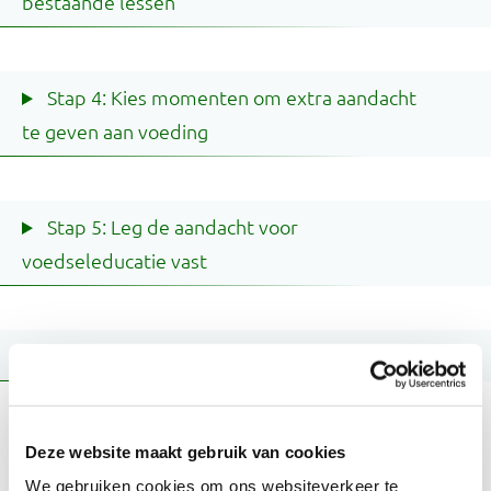
bestaande lessen
Stap 4: Kies momenten om extra aandacht
te geven aan voeding
Stap 5: Leg de aandacht voor
voedseleducatie vast
Stap 6: Deel de successen en evalueer
Wil je de 6 stappen printen en delen met collega's?
Deze website maakt gebruik van cookies
Daarvoor kun je
downloaden.
deze pdf
We gebruiken cookies om ons websiteverkeer te