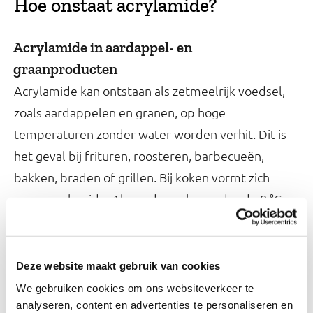
Hoe onstaat acrylamide?
Acrylamide in aardappel- en
graanproducten
Acrylamide kan ontstaan als zetmeelrijk voedsel,
zoals aardappelen en granen, op hoge
temperaturen zonder water worden verhit. Dit is
het geval bij frituren, roosteren, barbecueën,
bakken, braden of grillen. Bij koken vormt zich
geen acrylamide. Als aardappelen onder de 8 °C
bewaard worden, neemt het suikergehalte van
aardappelen sterk toe en kan er meer acrylamide
ontstaan bij het bakken of frituren. Ook bij het
Deze website maakt gebruik van cookies
bakken of frituren van andere zetmeelrijke
We gebruiken cookies om ons websiteverkeer te
analyseren, content en advertenties te personaliseren en
groenten kan acrylamide ontstaan. Bijvoorbeeld bij