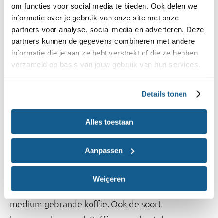
om functies voor social media te bieden. Ook delen we
wortel of zoete aardappel worden soms hogere
informatie over je gebruik van onze site met onze
gehaltes acrylamide gevonden dan bij
partners voor analyse, social media en adverteren. Deze
aardappel. Ook tijdens het roosteren van
partners kunnen de gegevens combineren met andere
informatie die je aan ze hebt verstrekt of die ze hebben
brood ontstaat acrylamide. Hoe donkerder het
verzameld op basis van jouw gebruik van hun services.
geroosterde brood, hoe meer acrylamide.
Details tonen
Acrylamide in koffie
Tijdens het roosteren van koffiebonen ontstaat
Alles toestaan
acrylamide. Fabrikanten kunnen hier rekening mee
houden door goed te kijken naar de beste
Aanpassen
combinatie van brandtijd, temperatuur en
brandkleur. Donker gebrande (dark roast) koffie
Weigeren
bevat meestal minder acrylamide dan licht of
medium gebrande koffie. Ook de soort