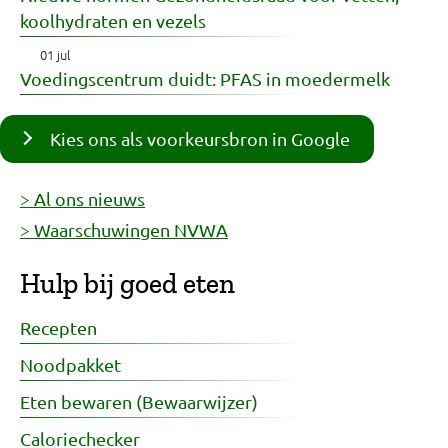
koolhydraten en vezels
01 jul
Voedingscentrum duidt: PFAS in moedermelk
Kies ons als voorkeursbron in Google
> Al ons nieuws
> Waarschuwingen NVWA
Hulp bij goed eten
Recepten
Noodpakket
Eten bewaren (Bewaarwijzer)
Caloriechecker