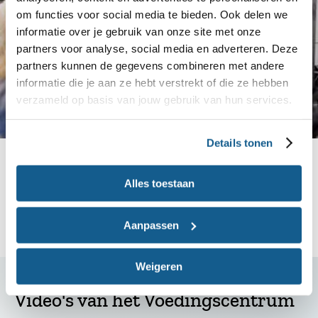
om functies voor social media te bieden. Ook delen we
informatie over je gebruik van onze site met onze
partners voor analyse, social media en adverteren. Deze
partners kunnen de gegevens combineren met andere
informatie die je aan ze hebt verstrekt of die ze hebben
verzameld op basis van jouw gebruik van hun services.
Details tonen
Andere professionals
Ben jij diëtist, huisarts, JGZ-medewerker of andere
Alles toestaan
professional (in opleiding)? Hier vind je alle
informatie voor jou.
Aanpassen
Weigeren
Video's van het Voedingscentrum