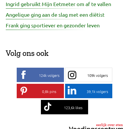
Ingrid gebruikt Mijn Eetmeter om af te vallen
Angelique ging aan de slag met een diëtist
Frank ging sportiever en gezonder leven
Volg ons ook
124k volgers
109k volgers
0,8k pins
39,1k volgers
123,6k likes