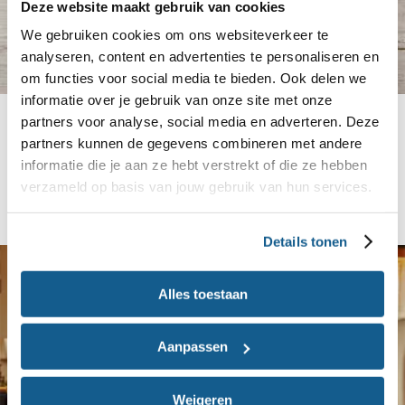
Deze website maakt gebruik van cookies
We gebruiken cookies om ons websiteverkeer te
analyseren, content en advertenties te personaliseren en
om functies voor social media te bieden. Ook delen we
informatie over je gebruik van onze site met onze
Zo ga je om met weerstand
partners voor analyse, social media en adverteren. Deze
partners kunnen de gegevens combineren met andere
Lees meer over hoe je om kunt gaan met
informatie die je aan ze hebt verstrekt of die ze hebben
weerstand tegen gezonde voeding en hoe jij het
verzameld op basis van jouw gebruik van hun services.
plezier in het mantelzorgen behoudt.
Details tonen
Alles toestaan
Aanpassen
Weigeren