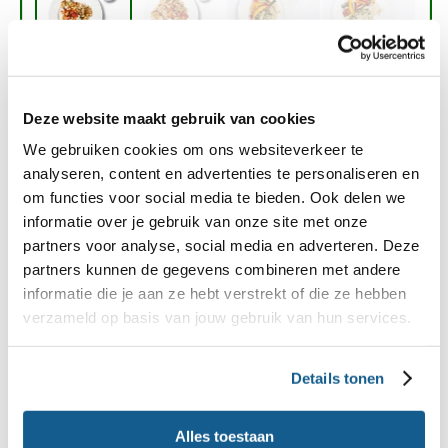
Voor een kind van 4 t/m 9 jaar:
groente 100-150 gram
Deze website maakt gebruik van cookies
volkorenpasta 100-150 gram
We gebruiken cookies om ons websiteverkeer te
50 gram kipfilet
analyseren, content en advertenties te personaliseren en
glas water
om functies voor social media te bieden. Ook delen we
informatie over je gebruik van onze site met onze
partners voor analyse, social media en adverteren. Deze
Ook benieuwd naar de porties voor een kind van
partners kunnen de gegevens combineren met andere
10 t/m 12 jaar? Vul de
in
Schijf van Vijf voor jou
informatie die je aan ze hebt verstrekt of die ze hebben
voor jouw kind.
verzameld op basis van jouw gebruik van hun services.
Moet mijn kind het bord leegeten?
Details tonen
Sommige kinderen eten meer dan andere. Ook kan
het van week tot week verschillen hoeveel trek je
Alles toestaan