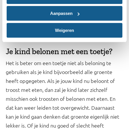
kind heeft. Kinderen voelen goed aan hoeveel ze
nodig hebben, zeker als ze nog jong zijn. Daarom
Aanpassen
hoeft het bord niet leeg als je kind geen trek meer
heeft.
.
Meer tips voor een gezonde opvoeding
Weigeren
Je kind belonen met een toetje?
Het is beter om een toetje niet als beloning te
gebruiken als je kind bijvoorbeeld alle groente
heeft opgegeten. Als je jouw kind nu beloont of
troost met eten, dan zal je kind later zichzelf
misschien ook troosten of belonen met eten. En
dat kan weer leiden tot overgewicht. Daarnaast
kan je kind gaan denken dat groente eigenlijk niet
lekker is. Of je kind nu goed of slecht heeft