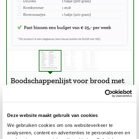
Boodschappenlijst voor brood met
fruit en groente.
Deze website maakt gebruik van cookies
Of download de
We gebruiken cookies om ons websiteverkeer te
boodschappenlijsten hieronder
analyseren, content en advertenties te personaliseren en