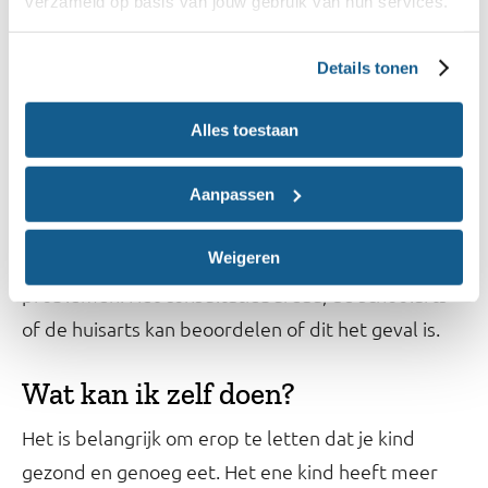
verzameld op basis van jouw gebruik van hun services.
consultatiebureau.
Details tonen
Wanneer uit de
komt dat je kind ernstig
BMI-meter
ondergewicht heeft is het sowieso aan te raden om
Alles toestaan
een afspraak te maken met de huisarts. Of het
lage gewicht van je kind een probleem is, kan
Aanpassen
bekeken worden met de groeicurve. Wanneer je
Weigeren
kind afbuigt van de groeicurve kan dit wijzen op
problemen. Het consultatiebureau, de schoolarts
of de huisarts kan beoordelen of dit het geval is.
Wat kan ik zelf doen?
Het is belangrijk om erop te letten dat je kind
gezond en genoeg eet. Het ene kind heeft meer