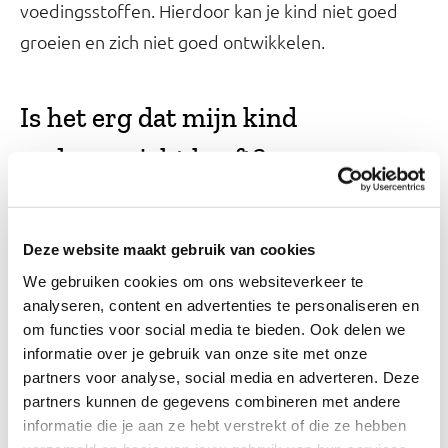
voedingsstoffen. Hierdoor kan je kind niet goed
groeien en zich niet goed ontwikkelen.
Is het erg dat mijn kind
ondergewicht heeft?
Ondergewicht hoeft niet altijd erg te zijn. Een kind
kan altijd al een laag gewicht hebben gehad
Deze website maakt gebruik van cookies
vergeleken met leeftijdsgenoten die ongeveer
We gebruiken cookies om ons websiteverkeer te
even lang zijn. Wanneer je kind goed groeit en
analyseren, content en advertenties te personaliseren en
genoeg energie heeft is er vaak niets aan de hand.
om functies voor social media te bieden. Ook delen we
Merk je dat je kind niet goed groeit, weinig energie
informatie over je gebruik van onze site met onze
partners voor analyse, social media en adverteren. Deze
heeft of afvalt, dan is het belangrijk om hulp te
partners kunnen de gegevens combineren met andere
zoeken. Maak een afspraak met de huisarts of
informatie die je aan ze hebt verstrekt of die ze hebben
neem, bij jonge kinderen, contact op met het