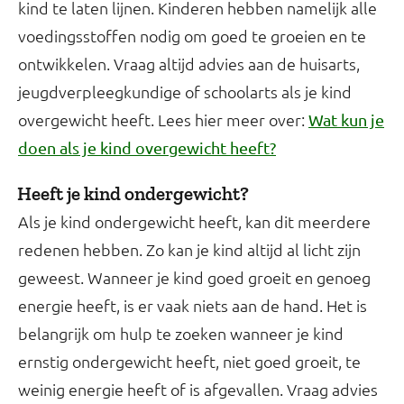
kind te laten lijnen. Kinderen hebben namelijk alle
Je meet je middelomtrek zo:
voedingsstoffen nodig om goed te groeien en te
Ga rechtop staan. Meet op je blote huid tussen je
ontwikkelen. Vraag altijd advies aan de huisarts,
onderste rib (A) en de bovenkant van je bekken (B). Houd
jeugdverpleegkundige of schoolarts als je kind
het meetlint niet te strak, adem uit en lees je
middelomtrek af.
overgewicht heeft. Lees hier meer over:
Wat kun je
doen als je kind overgewicht heeft?
Heeft je kind ondergewicht?
Als je kind ondergewicht heeft, kan dit meerdere
redenen hebben. Zo kan je kind altijd al licht zijn
geweest. Wanneer je kind goed groeit en genoeg
energie heeft, is er vaak niets aan de hand. Het is
belangrijk om hulp te zoeken wanneer je kind
ernstig ondergewicht heeft, niet goed groeit, te
weinig energie heeft of is afgevallen. Vraag advies