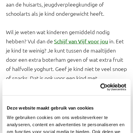
aan de huisarts, jeugdverpleegkundige of
schoolarts als je kind ondergewicht heeft.
Wil je weten wat kinderen gemiddeld nodig
hebben? Vul dan de
in. Eet
Schijf van Vijf voor jou
je kind te weinig? Je kunt tussen de maaltijden
door een extra boterham geven of wat extra fruit
of halfvolle yoghurt. Geef je kind niet te veel snoep
of snacks. Dat is ook voor een kind met
ondergewicht ongezond. Lees meer op
Wat kan ik
doen als mijn kind ondergewicht heeft?
Deze website maakt gebruik van cookies
Gezond eten en drinken
We gebruiken cookies om ons websiteverkeer te
analyseren, content en advertenties te personaliseren en
Overgewicht bij kinderen kun je voorkomen door
om functies voor social media te bieden. Ook delen we