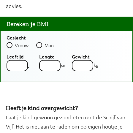
advies.
Bereken je BMI
Geslacht
Vrouw
Man
Leeftijd
Lengte
Gewicht
jr
cm
kg
Middelomtrek
Ik ben zwanger
Ik geef borstvoeding
24,6
24,6
Berekenen
De BMI zegt niet alles over je
...
cm
veel
veel
veel
veel te laag
laag
veel te hoog
goed
veel te hoog
goed
hoog
hoog
Weet ik niet.
gezondheid. Voor een optimaal
te
te
te
advies is ook je middelomtrek van
laag
hoog
hoog
belang.
Heeft je kind overgewicht?
Laat je kind gewoon gezond eten met de Schijf van
Vijf. Het is niet aan te raden om op eigen houtje je