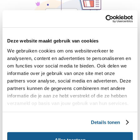
Deze website maakt gebruik van cookies
We gebruiken cookies om ons websiteverkeer te
analyseren, content en advertenties te personaliseren en
om functies voor social media te bieden. Ook delen we
Algemene traktatietips
informatie over je gebruik van onze site met onze
Vraag na of er kinderen zijn met een allergie of
partners voor analyse, social media en adverteren. Deze
partners kunnen de gegevens combineren met andere
vanuit een geloofsovertuiging bepaalde
informatie die je aan ze hebt verstrekt of die ze hebben
producten niet eten, en houd daar rekening
verzameld op basis van jouw gebruik van hun services.
mee.
Houd de porties klein en kies voor producten
Details tonen
die niet te veel calorieën bevatten. Denk aan:
een doosje rozijnen, een portie fruit of een klein