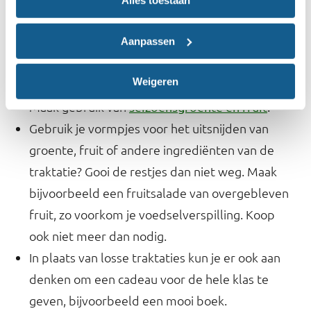
Alles toestaan
bekertje naturel popcorn. Ga je voor een
traktatie die niet in de Schijf van Vijf staat zoals
Aanpassen
koek of snoep? Kies dan voor een klein koekje of
Weigeren
suikervrije snoep.
Maak gebruik van
.
seizoensgroente en fruit
Gebruik je vormpjes voor het uitsnijden van
groente, fruit of andere ingrediënten van de
traktatie? Gooi de restjes dan niet weg. Maak
bijvoorbeeld een fruitsalade van overgebleven
fruit, zo voorkom je voedselverspilling. Koop
ook niet meer dan nodig.
In plaats van losse traktaties kun je er ook aan
denken om een cadeau voor de hele klas te
geven, bijvoorbeeld een mooi boek.