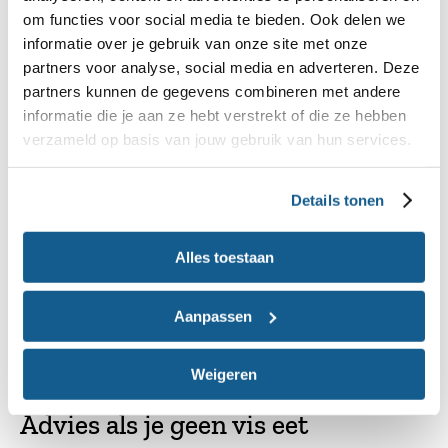
gram vet per 100 gram, maar dit is magere vis. Het
om functies voor social media te bieden. Ook delen we
frituurvet zorgt ervoor dat het meer vet bevat.
informatie over je gebruik van onze site met onze
partners voor analyse, social media en adverteren. Deze
partners kunnen de gegevens combineren met andere
informatie die je aan ze hebt verstrekt of die ze hebben
verzameld op basis van jouw gebruik van hun services.
Details tonen
Alles toestaan
Aanpassen
Weigeren
Advies als je geen vis eet