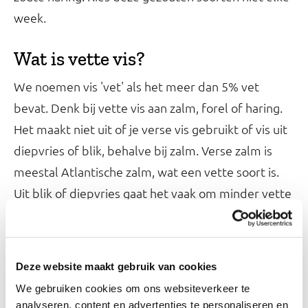
week.
Wat is vette vis?
We noemen vis 'vet' als het meer dan 5% vet
bevat. Denk bij vette vis aan zalm, forel of haring.
Het maakt niet uit of je verse vis gebruikt of vis uit
diepvries of blik, behalve bij zalm. Verse zalm is
meestal Atlantische zalm, wat een vette soort is.
Uit blik of diepvries gaat het vaak om minder vette
zalm uit de Stille Oceaan.
Hoeveel vet de vis bevat kun je voor verpakte vis
Deze website maakt gebruik van cookies
checken op het etiket. Gefrituurde vis, zoals
We gebruiken cookies om ons websiteverkeer te
kibbeling en lekkerbekje, bevat ook meer dan 5
analyseren, content en advertenties te personaliseren en