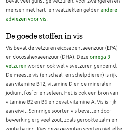
bevat veel gunstige vetzuren. Voor zwangeren en
mensen met hart- en vaatziekten gelden
andere
.
adviezen voor vis
De goede stoffen in vis
Vis bevat de vetzuren eicosapentaeenzuur (EPA)
en docosahexaeenzuur (DHA). Deze
omega-3-
worden ook wel visvetzuren genoemd.
vetzuren
De meeste vis (en schaal- en schelpdieren) is rijk
aan vitamine B12, vitamine D en de mineralen
jodium, fosfor en seleen. Het is ook een bron van
vitamine B2 en B6 en bevat vitamine A. Vis is rijk
aan eiwit. Sommige soorten vis bevatten door
bewerking erg veel zout, zoals gerookte zalm en
zoute haring. Kies deze gezouten soorten niet elke